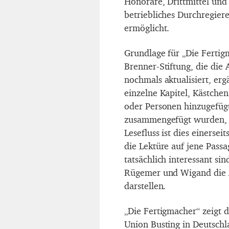
Honorare, Drittmittel und
betriebliches Durchregier
ermöglicht.
Grundlage für „Die Fertigm
Brenner-Stiftung, die die 
nochmals aktualisiert, er
einzelne Kapitel, Kästche
oder Personen hinzugefügt
zusammengefügt wurden, 
Lesefluss ist dies einersei
die Lektüre auf jene Passa
tatsächlich interessant si
Rügemer und Wigand die A
darstellen.
„Die Fertigmacher“ zeigt 
Union Busting in Deutsch