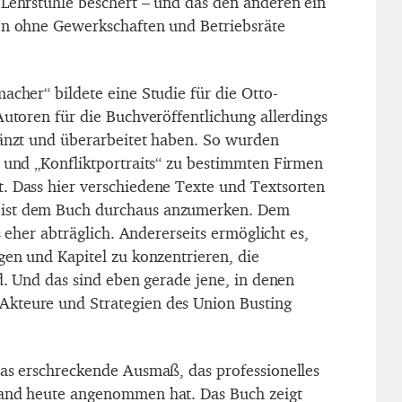
 Lehrstühle beschert – und das den anderen ein
en ohne Gewerkschaften und Betriebsräte
acher“ bildete eine Studie für die Otto-
Autoren für die Buchveröffentlichung allerdings
gänzt und überarbeitet haben. So wurden
n und „Konfliktportraits“ zu bestimmten Firmen
. Dass hier verschiedene Texte und Textsorten
ist dem Buch durchaus anzumerken. Dem
ts eher abträglich. Andererseits ermöglicht es,
gen und Kapitel zu konzentrieren, die
nd. Und das sind eben gerade jene, in denen
kteure und Strategien des Union Busting
das erschreckende Ausmaß, das professionelles
land heute angenommen hat. Das Buch zeigt