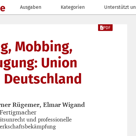
de
Ausgaben
Kategorien
Unterstützt un
PDF
g, Mobbing,
ugung: Union
n Deutschland
ner Rügemer, Elmar Wigand
autor_innen
 Fertigmacher
titel
itsunrecht und professionelle
untertitel
erkschaftsbekämpfung