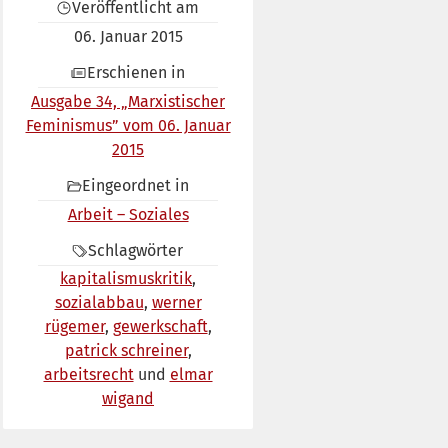
Veröffentlicht am
06. Januar 2015
Erschienen in
Ausgabe 34, „Marxistischer
Feminismus” vom 06. Januar
2015
Eingeordnet in
Arbeit – Soziales
Schlagwörter
kapitalismuskritik
sozialabbau
werner
rügemer
gewerkschaft
patrick schreiner
arbeitsrecht
elmar
wigand