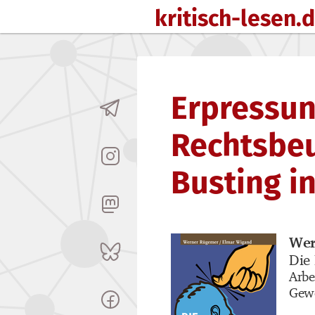
kritisch-lesen.
Zum Inhalt springen
Erpressun
Rechtsbe
Busting i
Wer
Buch
Die
Buch
Arbe
Buch
Gew