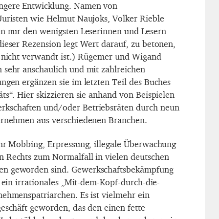
üngere Entwicklung. Namen von
Juristen wie Helmut Naujoks, Volker Rieble
en nur den wenigsten Leserinnen und Lesern
dieser Rezension legt Wert darauf, zu betonen,
r nicht verwandt ist.) Rügemer und Wigand
 sehr anschaulich und mit zahlreichen
ungen ergänzen sie im letzten Teil des Buches
ts“. Hier skizzieren sie anhand von Beispielen
kschaften und/oder Betriebsräten durch neun
ternehmen aus verschiedenen Branchen.
ehr Mobbing, Erpressung, illegale Überwachung
n Rechts zum Normalfall in vielen deutschen
en geworden sind. Gewerkschaftsbekämpfung
h ein irrationales „Mit-dem-Kopf-durch-die-
nehmenspatriarchen. Es ist vielmehr ein
geschäft geworden, das den einen fette