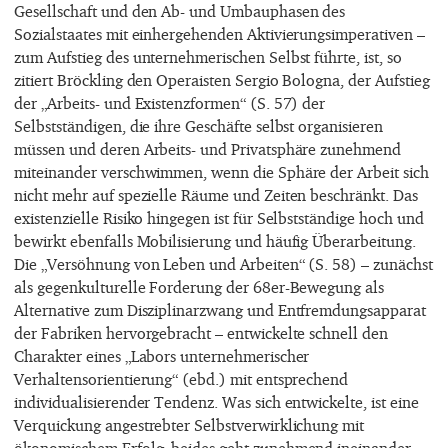
Gesellschaft und den Ab- und Umbauphasen des
Sozialstaates mit einhergehenden Aktivierungsimperativen –
zum Aufstieg des unternehmerischen Selbst führte, ist, so
zitiert Bröckling den Operaisten Sergio Bologna, der Aufstieg
der „Arbeits- und Existenzformen“ (S. 57) der
Selbstständigen, die ihre Geschäfte selbst organisieren
müssen und deren Arbeits- und Privatsphäre zunehmend
miteinander verschwimmen, wenn die Sphäre der Arbeit sich
nicht mehr auf spezielle Räume und Zeiten beschränkt. Das
existenzielle Risiko hingegen ist für Selbstständige hoch und
bewirkt ebenfalls Mobilisierung und häufig Überarbeitung.
Die „Versöhnung von Leben und Arbeiten“ (S. 58) – zunächst
als gegenkulturelle Forderung der 68er-Bewegung als
Alternative zum Disziplinarzwang und Entfremdungsapparat
der Fabriken hervorgebracht – entwickelte schnell den
Charakter eines „Labors unternehmerischer
Verhaltensorientierung“ (ebd.) mit entsprechend
individualisierender Tendenz. Was sich entwickelte, ist eine
Verquickung angestrebter Selbstverwirklichung mit
ökonomischem Erfolg, beides geht zunehmend ineinander.