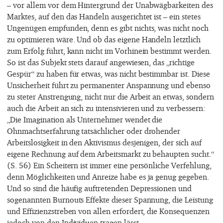
– vor allem vor dem Hintergrund der Unabwägbarkeiten des
Marktes, auf den das Handeln ausgerichtet ist – ein stetes
Ungenügen empfunden, denn es gibt nichts, was nicht noch
zu optimieren wäre. Und ob das eigene Handeln letztlich
zum Erfolg führt, kann nicht im Vorhinein bestimmt werden.
So ist das Subjekt stets darauf angewiesen, das „richtige
Gespür“ zu haben für etwas, was nicht bestimmbar ist. Diese
Unsicherheit führt zu permanenter Anspannung und ebenso
zu steter Anstrengung, nicht nur die Arbeit an etwas, sondern
auch die Arbeit an sich zu intensivieren und zu verbessern:
„Die Imagination als Unternehmer wendet die
Ohnmachtserfahrung tatsächlicher oder drohender
Arbeitslosigkeit in den Aktivismus desjenigen, der sich auf
eigene Rechnung auf dem Arbeitsmarkt zu behaupten sucht.“
(S. 56) Ein Scheitern ist immer eine persönliche Verfehlung,
denn Möglichkeiten und Anreize habe es ja genug gegeben.
Und so sind die häufig auftretenden Depressionen und
sogenannten Burnouts Effekte dieser Spannung, die Leistung
und Effizienzstreben von allen erfordert, die Konsequenzen
jedoch von den Individuen tragen lässt.