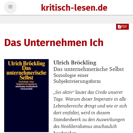
kritisch-lesen.de
Zum Inhalt springen
PDF
Das Unternehmen Ich
Buchautor_innen
Ulrich Bröckling
Buchtitel
Das unternehmerische Selbst
Buchuntertitel
Soziologie einer
Subjektivierungsform
„Sei aktiv“ lautet das Credo unserer
Tage. Warum dieser Imperativ in alle
Lebensbereiche dringt und wie er sich
dort entfaltet, wird in diesem
Standardwerk zu den Auswirkungen
des Neoliberalismus anschaulich
beschrieben.