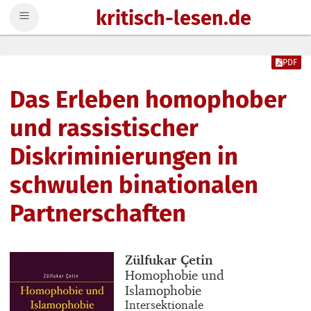
kritisch-lesen.de
Zum Inhalt springen
PDF
Das Erleben homophober
und rassistischer
Diskriminierungen in
schwulen binationalen
Partnerschaften
Buchautor_innen
Zülfukar Çetin
Buchtitel
Homophobie und
Islamophobie
Buchuntertitel
Intersektionale