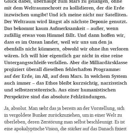
Glück dabei, überhaupt zum Mars zu gelangen, ohne
mit dem Weltraumschrott zu kollidieren, der die Erde
inzwischen umgibt! Und ich meine nicht nur Satelliten.
Der Weltraum wird längst als nächste Deponie genutzt.
Das bekommt kaum Aufmerksamkeit – außer, wenn
zufällig etwas vom Himmel fällt. Und dann hoffen wir,
dass es im Ozean landet, weil wir uns um den ja
ebenfalls nicht kümmern, obwohl wir ohne ihn verloren
wären. Ich will hier eigentlich gar nicht in eine reine
Untergangsschleife verfallen. Aber die Milliardärsklasse
projiziert überall dieselben fehlerhaften Programme:
auf der Erde, im All, auf dem Mars. In welchem System
auch immer – das Ethos bleibt kurzsichtig, narzisstisch
und selbstzerstörerisch. Aus einer humanistischen
Perspektive sind das absolute Fehlzündungen.
Ja, absolut. Man sieht das ja bereits an der Vorstellung, sich
in vergoldete Bunker zurückzuziehen, um in einer Welt zu
überleben, deren Zerstörung man selbst beschleunigt. Es ist
eine apokalyptische Vision, die stärker auf das Danach fixiert