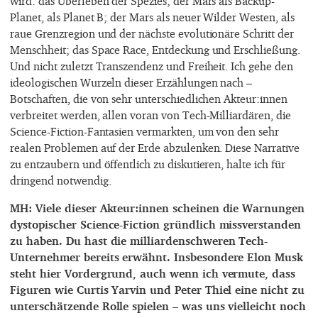
wird: das Überleben der Spezies; der Mars als Backup-
Planet, als Planet B; der Mars als neuer Wilder Westen, als
raue Grenzregion und der nächste evolutionäre Schritt der
Menschheit; das Space Race, Entdeckung und Erschließung.
Und nicht zuletzt Transzendenz und Freiheit. Ich gehe den
ideologischen Wurzeln dieser Erzählungen nach –
Botschaften, die von sehr unterschiedlichen Akteur:innen
verbreitet werden, allen voran von Tech-Milliardären, die
Science-Fiction-Fantasien vermarkten, um von den sehr
realen Problemen auf der Erde abzulenken. Diese Narrative
zu entzaubern und öffentlich zu diskutieren, halte ich für
dringend notwendig.
MH: Viele dieser Akteur:innen scheinen die Warnungen
dystopischer Science-Fiction gründlich missverstanden
zu haben. Du hast die milliardenschweren Tech-
Unternehmer bereits erwähnt. Insbesondere Elon Musk
steht hier Vordergrund, auch wenn ich vermute, dass
Figuren wie Curtis Yarvin und Peter Thiel eine nicht zu
unterschätzende Rolle spielen – was uns vielleicht noch