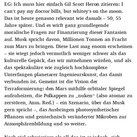
EG: Ich muss hier einfach Gil Scott Heron zitieren: I
can’t pay my doctor bills, but whitey’s on the moon.
Das ist heute genauso relevant wie damals – 50, 55
Jahre später. Und es wirft ganz grundlegende
moralische Fragen zur Finanzierung dieser Fantasien
auf. Musk spricht davon, Millionen Tonnen an Fracht
zum Mars zu bringen. Diese Last mag enorm erscheinen
– sie wiegt jedoch vermutlich weniger schwer als das
kulturelle Gepäck, das wir mitnehmen würden, und als
das spektakuläre wie zugleich hochkomplexe
Unterfangen planetarer Ingenieurskunst, das damit
verbunden ist. Gemeint ist die Vision der
Terraformierung: den Mars mithilfe orbitaler Spiegel
aufzuheizen, die Polkappen zu „nuken“ (also atomar zu
zerstören, Anm. Red.) – ein Szenario, über das Musk
gern spricht –, das Ausbringen photosynthetischer
Pflanzen und gentechnisch veränderter Mikroben zur
Atmosphärenbildung und so weiter.
Noch viel schwieriger als all das ist es jedoch, sich