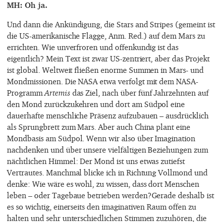
MH: Oh ja.
Und dann die Ankündigung, die Stars and Stripes (gemeint ist
die US-amerikanische Flagge, Anm. Red.) auf dem Mars zu
errichten. Wie unverfroren und offenkundig ist das
eigentlich? Mein Text ist zwar US-zentriert, aber das Projekt
ist global. Weltweit fließen enorme Summen in Mars- und
Mondmissionen. Die NASA etwa verfolgt mit dem NASA-
Programm
Artemis
das Ziel, nach über fünf Jahrzehnten auf
den Mond zurückzukehren und dort am Südpol eine
dauerhafte menschliche Präsenz aufzubauen – ausdrücklich
als Sprungbrett zum Mars. Aber auch China plant eine
Mondbasis am Südpol. Wenn wir also über Imagination
nachdenken und über unsere vielfältigen Beziehungen zum
nächtlichen Himmel: Der Mond ist uns etwas zutiefst
Vertrautes. Manchmal blicke ich in Richtung Vollmond und
denke: Wie wäre es wohl, zu wissen, dass dort Menschen
leben – oder Tagebaue betrieben werden?Gerade deshalb ist
es so wichtig, einerseits den imaginativen Raum offen zu
halten und sehr unterschiedlichen Stimmen zuzuhören, die