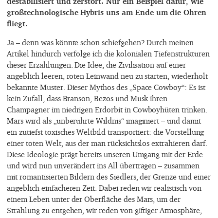
destabilisiert und zerstört. Nur ein Beispiel dafür, wie
großtechnologische Hybris uns am Ende um die Ohren
fliegt.
Ja – denn was könnte schon schiefgehen? Durch meinen
Artikel hindurch verfolge ich die kolonialen Tiefenstrukturen
dieser Erzählungen. Die Idee, die Zivilisation auf einer
angeblich leeren, roten Leinwand neu zu starten, wiederholt
bekannte Muster. Dieser Mythos des „Space Cowboy“: Es ist
kein Zufall, dass Branson, Bezos und Musk ihren
Champagner im niedrigen Erdorbit in Cowboyhüten trinken.
Mars wird als „unberührte Wildnis“ imaginiert – und damit
ein zutiefst toxisches Weltbild transportiert: die Vorstellung
einer toten Welt, aus der man rücksichtslos extrahieren darf.
Diese Ideologie prägt bereits unseren Umgang mit der Erde
und wird nun unverändert ins All übertragen – zusammen
mit romantisierten Bildern des Siedlers, der Grenze und einer
angeblich einfacheren Zeit. Dabei reden wir realistisch von
einem Leben unter der Oberfläche des Mars, um der
Strahlung zu entgehen, wir reden von giftiger Atmosphäre,