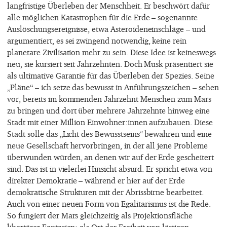
langfristige Überleben der Menschheit. Er beschwört dafür
alle möglichen Katastrophen für die Erde – sogenannte
Auslöschungsereignisse, etwa Asteroideneinschläge – und
argumentiert, es sei zwingend notwendig, keine rein
planetare Zivilisation mehr zu sein. Diese Idee ist keineswegs
neu, sie kursiert seit Jahrzehnten. Doch Musk präsentiert sie
als ultimative Garantie für das Überleben der Spezies. Seine
„Pläne“ – ich setze das bewusst in Anführungszeichen – sehen
vor, bereits im kommenden Jahrzehnt Menschen zum Mars
zu bringen und dort über mehrere Jahrzehnte hinweg eine
Stadt mit einer Million Einwohner:innen aufzubauen. Diese
Stadt solle das „Licht des Bewusstseins“ bewahren und eine
neue Gesellschaft hervorbringen, in der all jene Probleme
überwunden würden, an denen wir auf der Erde gescheitert
sind. Das ist in vielerlei Hinsicht absurd. Er spricht etwa von
direkter Demokratie – während er hier auf der Erde
demokratische Strukturen mit der Abrissbirne bearbeitet.
Auch von einer neuen Form von Egalitarismus ist die Rede.
So fungiert der Mars gleichzeitig als Projektionsfläche
libertärer Fantasien: als Ort der Freiheit von lästigen