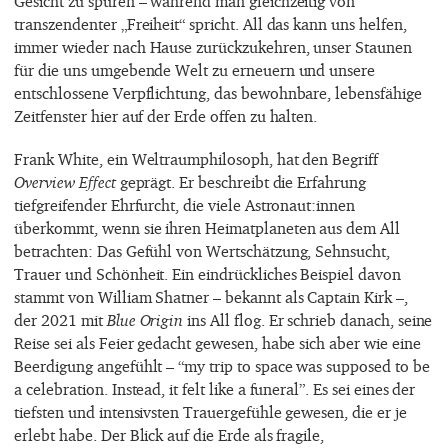
Gesicht zu spüren – während man gleichzeitig von
transzendenter „Freiheit“ spricht. All das kann uns helfen,
immer wieder nach Hause zurückzukehren, unser Staunen
für die uns umgebende Welt zu erneuern und unsere
entschlossene Verpflichtung, das bewohnbare, lebensfähige
Zeitfenster hier auf der Erde offen zu halten.
Frank White, ein Weltraumphilosoph, hat den Begriff
Overview Effect
geprägt. Er beschreibt die Erfahrung
tiefgreifender Ehrfurcht, die viele Astronaut:innen
überkommt, wenn sie ihren Heimatplaneten aus dem All
betrachten: Das Gefühl von Wertschätzung, Sehnsucht,
Trauer und Schönheit. Ein eindrückliches Beispiel davon
stammt von William Shatner – bekannt als Captain Kirk –,
der 2021 mit
Blue Origin
ins All flog. Er schrieb danach, seine
Reise sei als Feier gedacht gewesen, habe sich aber wie eine
Beerdigung angefühlt – “my trip to space was supposed to be
a celebration. Instead, it felt like a funeral”. Es sei eines der
tiefsten und intensivsten Trauergefühle gewesen, die er je
erlebt habe. Der Blick auf die Erde als fragile,