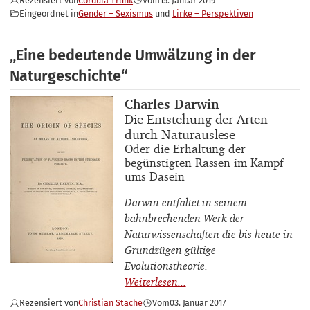
Rezensiert von
Cordula Trunk
Vom
15. Januar 2019
Eingeordnet in
Gender – Sexismus
Linke – Perspektiven
„Eine bedeutende Umwälzung in der
Naturgeschichte“
Buchautor_innen
Charles Darwin
Buchtitel
Die Entstehung der Arten
durch Naturauslese
Buchuntertitel
Oder die Erhaltung der
begünstigten Rassen im Kampf
ums Dasein
Darwin entfaltet in seinem
bahnbrechenden Werk der
Naturwissenschaften die bis heute in
Grundzügen gültige
Evolutionstheorie.
Rezensiert von
Christian Stache
Vom
03. Januar 2017