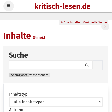
kritisch-lesen.de
Zum Inhalt springen
Alle Inhalte
Aktuelle Suche
Filte
Inhalte
(3 insg.)
Suche
Inhalts
Schlagwort
wissenschaft
Inhaltstyp
Autor:in