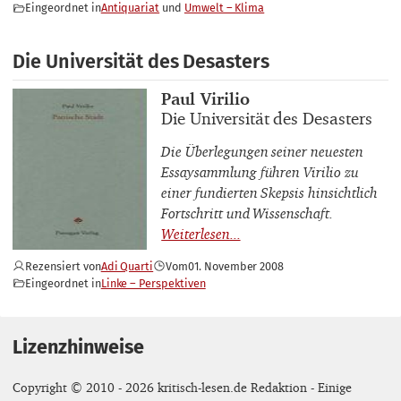
Eingeordnet in
Antiquariat
Umwelt – Klima
Die Universität des Desasters
Buchautor_innen
Paul Virilio
Buchtitel
Die Universität des Desasters
Die Überlegungen seiner neuesten
Essaysammlung führen Virilio zu
einer fundierten Skepsis hinsichtlich
Fortschritt und Wissenschaft.
Rezensiert von
Adi Quarti
Vom
01. November 2008
Eingeordnet in
Linke – Perspektiven
Lizenzhinweise
Copyright © 2010 - 2026 kritisch-lesen.de Redaktion - Einige