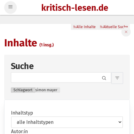
kritisch-lesen.de
Zum Inhalt springen
Alle Inhalte
Aktuelle Suche
Filte
Inhalte
(1 insg.)
Suche
Inhalts
Schlagwort
simon mayer
Inhaltstyp
Autor:in