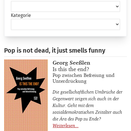
Kategorie
Pop is not dead, it just smells funny
Buchautor_innen
Georg Seeßlen
Buchtitel
Is this the end?
Buchuntertitel
Pop zwischen Befreiung und
Unterdrückung
Die gesellschaftlichen Umbrüche der
Gegenwart zeigen sich auch in der
Kultur. Geht mit dem
sozialdemokratischen Zeitalter auch
die Ära des Pop zu Ende?