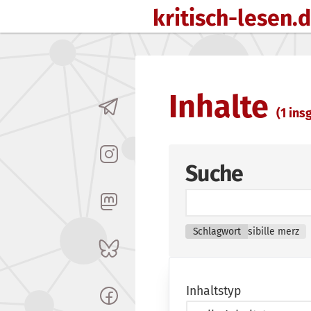
kritisch-lesen.
Zum Inhalt springen
Inhalte
(1 insg
Suche
Schlagwort
sibille merz
Inhaltstyp