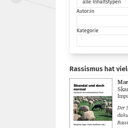
Autor:in
Kategorie
Rassismus hat viel
Mar
Buch
Ska
Buch
Impu
Buch
Der 
disk
Rass