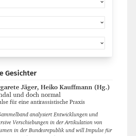
e Gesichter
garete Jäger, Heiko Kauffmann (Hg.)
autor_innen
ndal und doch normal
titel
lse für eine antirassistische Praxis
untertitel
Sammelband analysiert Entwicklungen und
ursive Verschiebungen in der Artikulation von
ismen in der Bundesrepublik und will Impulse für