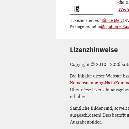
die a
Rezensiert von
Sibille Merz
Eingeordnet in
Migration – Ra
Lizenzhinweise
Copyright © 2010 - 2026 kriti
Die Inhalte dieser Website b
Namensnennung-NichtKommerz
Über diese Lizenz hinausgehe
erhalten.
Sämtliche Bilder sind, soweit
ausgeschlossen! Dies betrifft
Ausgabenbilder.