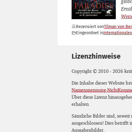
globa
Erzä
Rezensiert von
Tilman von Be
Eingeordnet in
Internationales
Lizenzhinweise
Copyright © 2010 - 2026 kriti
Die Inhalte dieser Website b
Namensnennung-NichtKommerz
Über diese Lizenz hinausgehe
erhalten.
Sämtliche Bilder sind, soweit
ausgeschlossen! Dies betrifft
Ausgabenbilder.