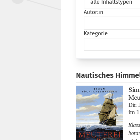
Autor:in
Kategorie
Nautisches Himme
Sim
Buch
Meu
Buch
Die 
Buch
im 1
Klas
bota