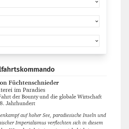
lfahrtskommando
on Füchtenschnieder
autor_innen
terei im Paradies
titel
Fahrt der Bounty und die globale Wirtschaft
untertitel
8. Jahrhundert
senkampf auf hoher See, paradiesische Inseln und
nischer Imperialismus verflechten sich in diesem