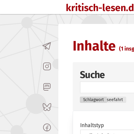
kritisch-lesen.
Zum Inhalt springen
Inhalte
(1 insg
Suche
Schlagwort
seefahrt
Inhaltstyp