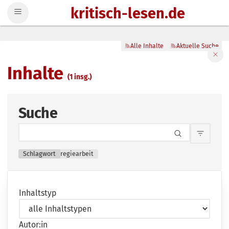
kritisch-lesen.de
Zum Inhalt springen
Alle Inhalte
Aktuelle Suche
Filte
Inhalte
(1 insg.)
Suche
Inhalts
Schlagwort
regiearbeit
Inhaltstyp
Autor:in