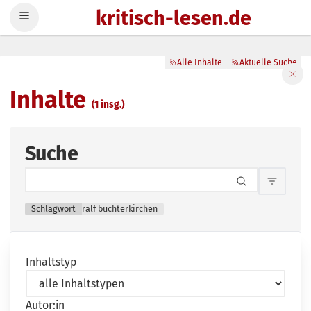
kritisch-lesen.de
Zum Inhalt springen
Alle Inhalte
Aktuelle Suche
Filte
Inhalte
(1 insg.)
Suche
Inhalts
Schlagwort
ralf buchterkirchen
Inhaltstyp
Autor:in