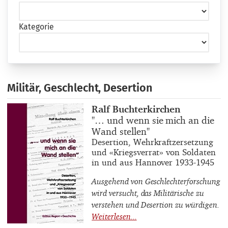
Kategorie
Militär, Geschlecht, Desertion
Buchautor_innen
Ralf Buchterkirchen
Buchtitel
"… und wenn sie mich an die
Wand stellen"
Buchuntertitel
Desertion, Wehrkraftzersetzung
und «Kriegsverrat» von Soldaten
in und aus Hannover 1933-1945
Ausgehend von Geschlechterforschung
wird versucht, das Militärische zu
verstehen und Desertion zu würdigen.