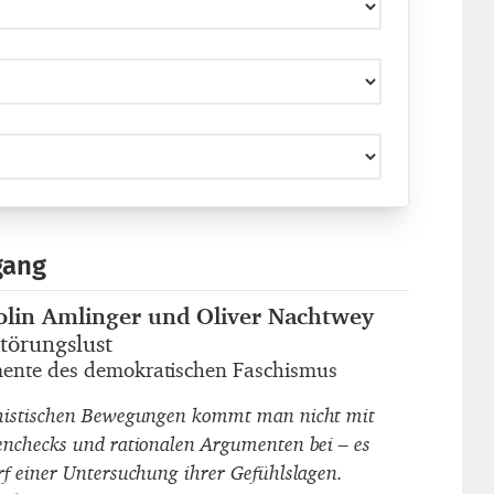
gang
olin Amlinger und Oliver Nachtwey
autor_innen
törungslust
titel
ente des demokratischen Faschismus
untertitel
histischen Bewegungen kommt man nicht mit
enchecks und rationalen Argumenten bei – es
rf einer Untersuchung ihrer Gefühlslagen.