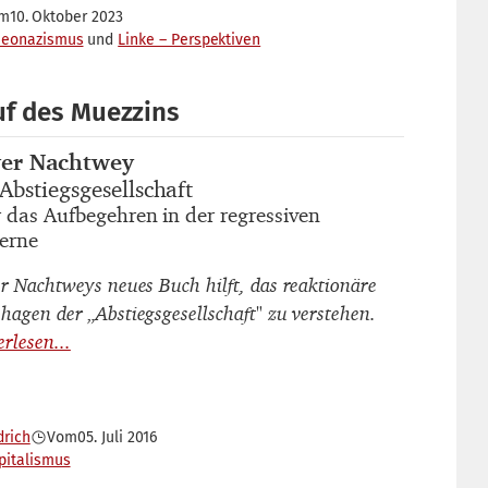
m
10. Oktober 2023
Neonazismus
Linke – Perspektiven
uf des Muezzins
ver Nachtwey
autor_innen
Abstiegsgesellschaft
titel
 das Aufbegehren in der regressiven
untertitel
erne
er Nachtweys neues Buch hilft, das reaktionäre
hagen der „Abstiegsgesellschaft" zu verstehen.
drich
Vom
05. Juli 2016
pitalismus