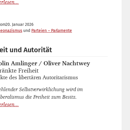
Vom
20. Januar 2026
Neonazismus
Parteien – Parlamente
eit und Autorität
olin Amlinger / Oliver Nachtwey
autor_innen
ränkte Freiheit
titel
kte des libertären Autoritarismus
untertitel
fehlender Selbstverwirklichung wird im
iberalismus die Freiheit zum Besitz.