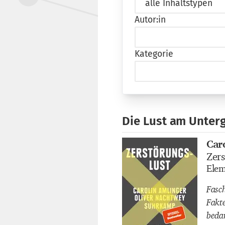
Autor:in
Kategorie
Die Lust am Unter
Car
Buch
Zers
Buch
Elem
Buch
Fasc
Fakt
beda