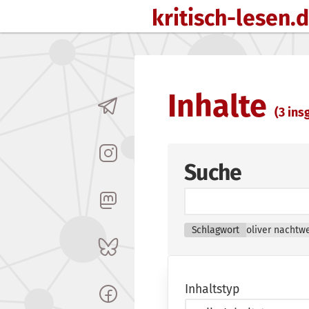
kritisch-lesen.
Zum Inhalt springen
Inhalte
(3 insg
Suche
Schlagwort
oliver nachtw
Inhaltstyp