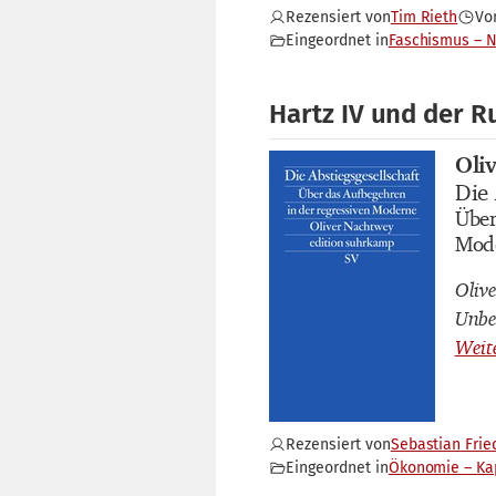
Rezensiert von
Tim Rieth
Vo
Eingeordnet in
Faschismus – 
Hartz IV und der R
Oli
Buch
Die 
Buch
Über
Buch
Mod
Oliv
Unbe
Rezensiert von
Sebastian Frie
Eingeordnet in
Ökonomie – Ka