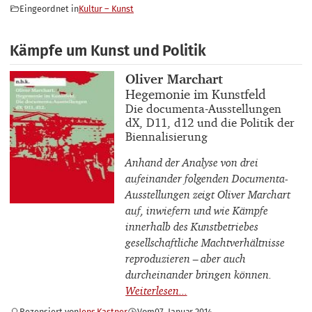
Eingeordnet in
Kultur – Kunst
Kämpfe um Kunst und Politik
Buchautor_innen
Oliver Marchart
Buchtitel
Hegemonie im Kunstfeld
Buchuntertitel
Die documenta-Ausstellungen
dX, D11, d12 und die Politik der
Biennalisierung
Anhand der Analyse von drei
aufeinander folgenden Documenta-
Ausstellungen zeigt Oliver Marchart
auf, inwiefern und wie Kämpfe
innerhalb des Kunstbetriebes
gesellschaftliche Machtverhältnisse
reproduzieren – aber auch
durcheinander bringen können.
Rezensiert von
Jens Kastner
Vom
07. Januar 2014