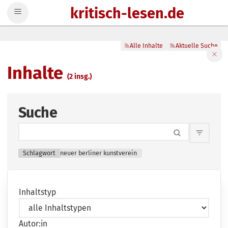
kritisch-lesen.de
Zum Inhalt springen
Alle Inhalte
Aktuelle Suche
Filte
Inhalte
(2 insg.)
Suche
Inhalts
Schlagwort
neuer berliner kunstverein
Inhaltstyp
Autor:in