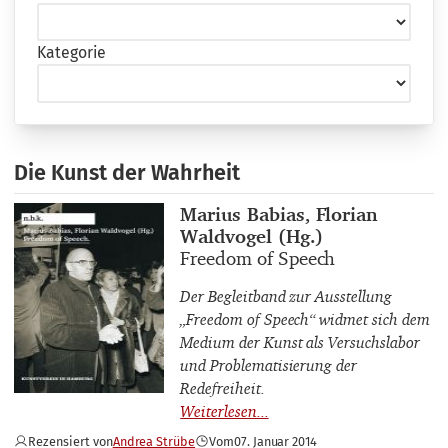
Kategorie
Die Kunst der Wahrheit
Buchautor_innen
Marius Babias, Florian
Waldvogel (Hg.)
Buchtitel
Freedom of Speech
Der Begleitband zur Ausstellung
„Freedom of Speech“ widmet sich dem
Medium der Kunst als Versuchslabor
und Problematisierung der
Redefreiheit.
Rezensiert von
Andrea Strübe
Vom
07. Januar 2014