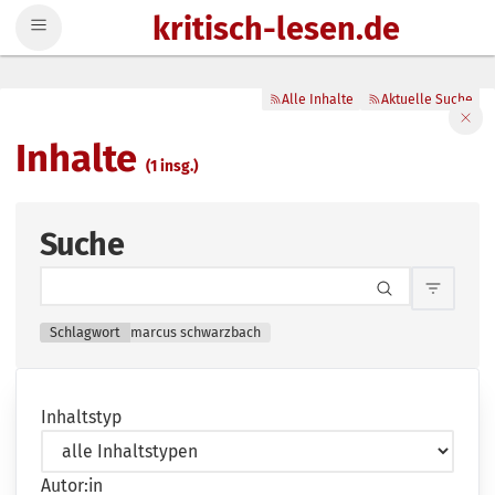
kritisch-lesen.de
Zum Inhalt springen
Alle Inhalte
Aktuelle Suche
Filte
Inhalte
(1 insg.)
Suche
Inhalts
Schlagwort
marcus schwarzbach
Inhaltstyp
Autor:in