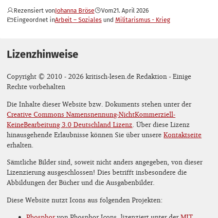
Rezensiert von
Johanna Bröse
Vom
21. April 2026
Eingeordnet in
Arbeit – Soziales
Militarismus - Krieg
Lizenzhinweise
Copyright © 2010 - 2026 kritisch-lesen.de Redaktion - Einige
Rechte vorbehalten
Die Inhalte dieser Website bzw. Dokuments stehen unter der
Creative Commons Namensnennung-NichtKommerziell-
KeineBearbeitung 3.0 Deutschland Lizenz
. Über diese Lizenz
hinausgehende Erlaubnisse können Sie über unsere
Kontaktseite
erhalten.
Sämtliche Bilder sind, soweit nicht anders angegeben, von dieser
Lizenzierung ausgeschlossen! Dies betrifft insbesondere die
Abbildungen der Bücher und die Ausgabenbilder.
Diese Website nutzt Icons aus folgenden Projekten:
Phosphor
von Phosphor Icons, lizenziert unter der
MIT