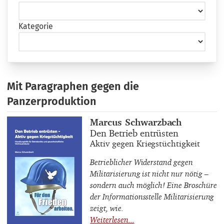
Kategorie
Mit Paragraphen gegen die
Panzerproduktion
Buchautor_innen
Marcus Schwarzbach
Buchtitel
Den Betrieb entrüsten
Buchuntertitel
Aktiv gegen Kriegstüchtigkeit
Betrieblicher Widerstand gegen
Militarisierung ist nicht nur nötig –
sondern auch möglich! Eine Broschüre
der Informationsstelle Militarisierung
zeigt, wie.