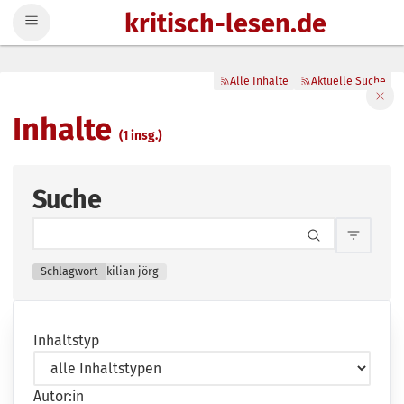
kritisch-lesen.de
Zum Inhalt springen
Alle Inhalte
Aktuelle Suche
Filte
Inhalte
(1 insg.)
Suche
Inhalts
Schlagwort
kilian jörg
Inhaltstyp
Autor:in