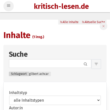
kritisch-lesen.de
Zum Inhalt springen
Alle Inhalte
Aktuelle Suche
Filte
Inhalte
(1 insg.)
Suche
Inhalts
Schlagwort
gilbert achcar
Inhaltstyp
Autor:in