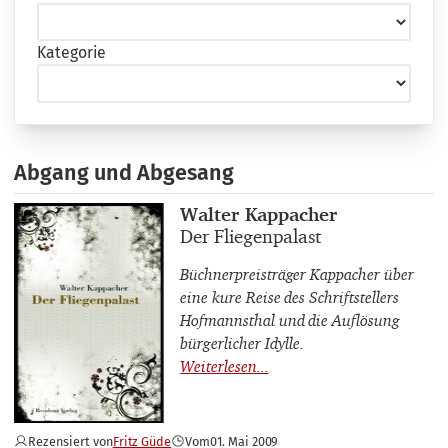
Kategorie
Abgang und Abgesang
Buchautor_innen
Walter Kappacher
Buchtitel
Der Fliegenpalast
Büchnerpreisträger Kappacher über
eine kure Reise des Schriftstellers
Hofmannsthal und die Auflösung
bürgerlicher Idylle.
Rezensiert von
Fritz Güde
Vom
01. Mai 2009