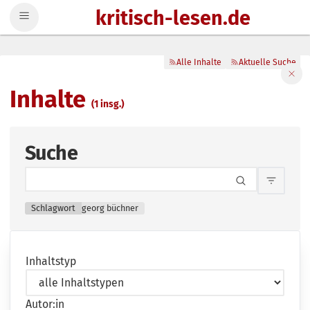
kritisch-lesen.de
Zum Inhalt springen
Alle Inhalte
Aktuelle Suche
Filte
Inhalte
(1 insg.)
Suche
Inhalts
Schlagwort
georg büchner
Inhaltstyp
Autor:in