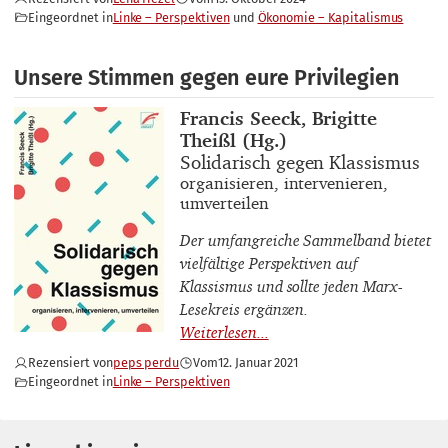
Eingeordnet in
Linke – Perspektiven
Ökonomie – Kapitalismus
Unsere Stimmen gegen eure Privilegien
Buchautor_innen
Francis Seeck, Brigitte
Theißl (Hg.)
Buchtitel
Solidarisch gegen Klassismus
Buchuntertitel
organisieren, intervenieren,
umverteilen
Der umfangreiche Sammelband bietet
vielfältige Perspektiven auf
Klassismus und sollte jeden Marx-
Lesekreis ergänzen.
Rezensiert von
peps perdu
Vom
12. Januar 2021
Eingeordnet in
Linke – Perspektiven