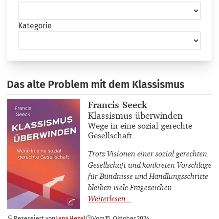
Kategorie
Das alte Problem mit dem Klassismus
Buchautor_innen
Francis Seeck
Buchtitel
Klassismus überwinden
Buchuntertitel
Wege in eine sozial gerechte
Gesellschaft
Trotz Visionen einer sozial gerechten
Gesellschaft und konkreten Vorschläge
für Bündnisse und Handlungsschritte
bleiben viele Fragezeichen.
Rezensiert von
Lena Hezel
Vom
15. Oktober 2024