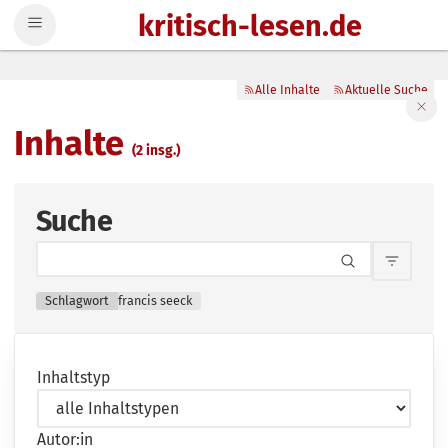
kritisch-lesen.de
Zum Inhalt springen
Alle Inhalte
Aktuelle Suche
Filte
Inhalte
(2 insg.)
Suche
Inhalts
Schlagwort
francis seeck
Inhaltstyp
Autor:in