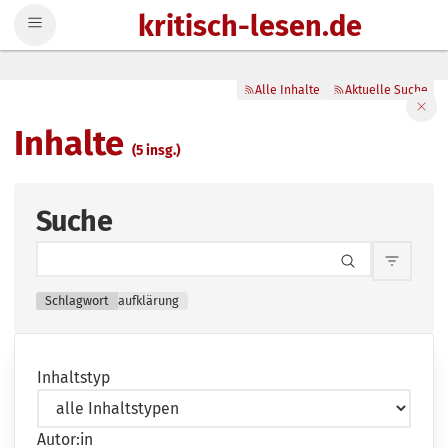
kritisch-lesen.de
Zum Inhalt springen
Alle Inhalte
Aktuelle Suche
Filte
Inhalte
(5 insg.)
Suche
Inhalts
Schlagwort
aufklärung
Inhaltstyp
Autor:in