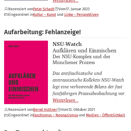
Rezensiert von
Peter Schadt
Vom
17. Januar 2023
Eingeordnet in
Kultur – Kunst
Linke – Perspektiven
Aufarbeitung: Fehlanzeige!
Buchautor_innen
NSU-Watch
Buchtitel
Aufklären und Einmischen
Buchuntertitel
Der NSU-Komplex und der
Münchener Prozess
Das antifaschistische und
antirassistische Kollektiv NSU-Watch
legt eine verheerende Bilanz der fast
fünfjährigen Prozessbeobachtung vor.
Rezensiert von
Bernd Hüttner
Vom
12. Oktober 2021
Eingeordnet in
Faschismus – Neonazismus
Medien – Öffentlichkeit