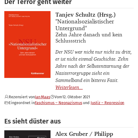
Der Terror geht weiter
Buchautor_innen
Tanjev Schultz (Hrsg.)
Buchtitel
"Nationalsozialistischer
Untergrund"
Buchuntertitel
Zehn Jahre danach und kein
Schlussstrich
Der NSU war nicht nur nicht zu dritt,
er ist nicht einmal Geschichte. Zehn
Jahre nach der Selbstenttarnung der
Naziterrorgruppe zieht ein
Sammelband ein bitteres Fazit.
Rezensiert von
Jan Maas
Vom
12. Oktober 2021
Eingeordnet in
Faschismus – Neonazismus
Justiz – Repression
Es sieht düster aus
Buchautor_innen
Alex Gruber / Philipp