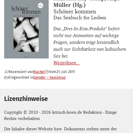
Müller (Hg.)
Buchtitel
Schöner kommen
Buchuntertitel
Das Sexbuch für Lesben
Das „Drei-In-Eins-Produkt“ liefert
nicht nur Antworten auf wichtige
Fragen, sondern trägt letztendlich
auch zur Sichtbarkeit von lesbischem
Sex bei.
Rezensiert von
Rachel
Vom
21. Juli 2011
Eingeordnet in
Gender – Sexismus
Lizenzhinweise
Copyright © 2010 - 2026 kritisch-lesen.de Redaktion - Einige
Rechte vorbehalten
Die Inhalte dieser Website bzw. Dokuments stehen unter der