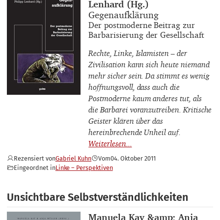
Lenhard (Hg.)
Buchtitel
Gegenaufklärung
Buchuntertitel
Der postmoderne Beitrag zur
Barbarisierung der Gesellschaft
Rechte, Linke, Islamisten – der
Zivilisation kann sich heute niemand
mehr sicher sein. Da stimmt es wenig
hoffnungsvoll, dass auch die
Postmoderne kaum anderes tut, als
die Barbarei voranzutreiben. Kritische
Geister klären über das
hereinbrechende Unheil auf.
Rezensiert von
Gabriel Kuhn
Vom
04. Oktober 2011
Eingeordnet in
Linke – Perspektiven
Unsichtbare Selbstverständlichkeiten
Buchautor_innen
Manuela Kay &amp; Anja