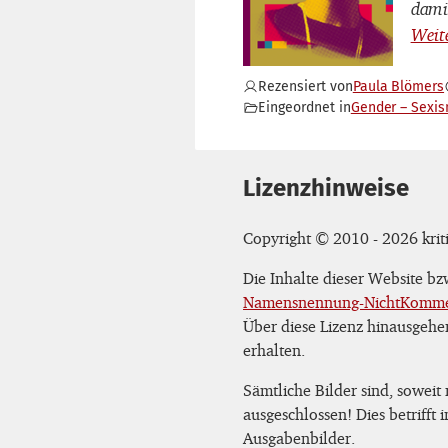
dami
Rezensiert von
Paula Blömers
Eingeordnet in
Gender – Sexi
Lizenzhinweise
Copyright © 2010 - 2026 kriti
Die Inhalte dieser Website b
Namensnennung-NichtKommerz
Über diese Lizenz hinausgehe
erhalten.
Sämtliche Bilder sind, soweit
ausgeschlossen! Dies betrifft
Ausgabenbilder.