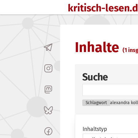
kritisch-lesen.
Zum Inhalt springen
Inhalte
(1 insg
Suche
Schlagwort
alexandra kol
Inhaltstyp