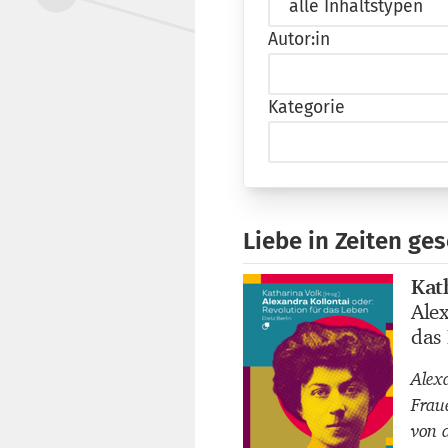
Autor:in
Kategorie
Liebe in Zeiten ge
Kat
Buch
Alex
Buch
das
Alex
Fraue
von 