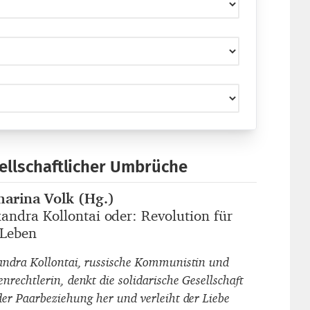
sellschaftlicher Umbrüche
harina Volk (Hg.)
autor_innen
andra Kollontai oder: Revolution für
titel
 Leben
andra Kollontai, russische Kommunistin und
nrechtlerin, denkt die solidarische Gesellschaft
der Paarbeziehung her und verleiht der Liebe