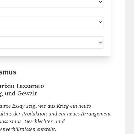
ismus
rizio Lazzarato
autor_innen
eg und Gewalt
titel
kurze Essay zeigt wie aus Krieg ein neues
ältnis der Produktion und ein neues Arrangement
Rassismus, Geschlechter- und
senverhältnissen entsteht.