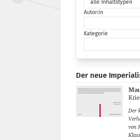
Autor:in
Kategorie
Der neue Imperial
Mau
Buch
Kri
Buch
Der 
Verh
von 
Klas