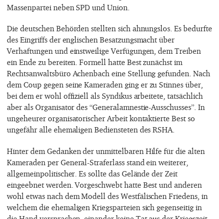
Massenpartei neben SPD und Union.
Die deutschen Behörden stellten sich ahnungslos. Es bedurfte
des Eingriffs der englischen Besatzungsmacht über
Verhaftungen und einstweilige Verfügungen, dem Treiben
ein Ende zu bereiten. Formell hatte Best zunächst im
Rechtsanwaltsbüro Achenbach eine Stellung gefunden. Nach
dem Coup gegen seine Kameraden ging er zu Stinnes über,
bei dem er wohl offiziell als Syndikus arbeitete, tatsächlich
aber als Organisator des “Generalamnestie-Ausschusses”. In
ungeheurer organisatorischer Arbeit kontaktierte Best so
ungefähr alle ehemaligen Bediensteten des RSHA.
Hinter dem Gedanken der unmittelbaren Hilfe für die alten
Kameraden per General-Straferlass stand ein weiterer,
allgemeinpolitischer. Es sollte das Gelände der Zeit
eingeebnet werden. Vorgeschwebt hatte Best und anderen
wohl etwas nach dem Modell des Westfälischen Friedens, in
welchem die ehemaligen Kriegsparteien sich gegenseitig in
die Hand versprachen, einander keine Tat aus der Kriegszeit,