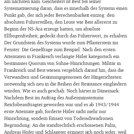
am nächsten kam. Gescheitert ist Best bei seiner
Systematisierung daran, dass es innerhalb des Systems einen
Punkt gab, der sich jeder Berechenbarkeit entzog: den
absoluten Führerwillen, den Leute wie Best allererst zu
Beginn der NS-Ära erzeugt hatten, um absolute
Ellbogenfreiheit, gedeckt durch das Führerwort, zu erhalten.
Der Grundstein des Systems wurde zum Pflasterstein ins
Fenster. Die Geiselfrage zum Beispiel: Nach den ersten
Attentaten in Frankreich verlangte Hitler kategorisch ein
bestimmtes Quorum von Sühne-Hinrichtungen. Militär in
Frankreich und Best wiesen vergeblich darauf hin, dass die
Verwandten und Gesinnungsgenossen der Hingerichteten
notwendig sich neu in die Reihen der Resistance eingliedern
würden. Wie es auch geschah. Noch härter in Dänemark:
Nachdem Best im Auftrag des Außenminsteriums
Reichsbeauftragter geworden war und es ab 1943/1944
erste Attentate gab, forderte Hitler nicht mehr nur
Hinrichtung, sondern Einsatz von Todesschwadronen.
Begründung: An die standrechtlich erschossenen Palm,
Andreas Hofer und Schlageter erinnert sich noch jeder, weil