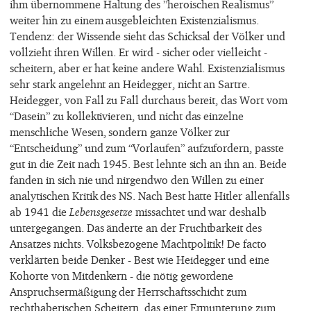
ihm übernommene Haltung des ”heroischen Realismus”
weiter hin zu einem ausgebleichten Existenzialismus.
Tendenz: der Wissende sieht das Schicksal der Völker und
vollzieht ihren Willen. Er wird - sicher oder vielleicht -
scheitern, aber er hat keine andere Wahl. Existenzialismus
sehr stark angelehnt an Heidegger, nicht an Sartre.
Heidegger, von Fall zu Fall durchaus bereit, das Wort vom
“Dasein” zu kollektivieren, und nicht das einzelne
menschliche Wesen, sondern ganze Völker zur
“Entscheidung” und zum “Vorlaufen” aufzufordern, passte
gut in die Zeit nach 1945. Best lehnte sich an ihn an. Beide
fanden in sich nie und nirgendwo den Willen zu einer
analytischen Kritik des NS. Nach Best hatte Hitler allenfalls
ab 1941 die
Lebensgesetze
missachtet und war deshalb
untergegangen. Das änderte an der Fruchtbarkeit des
Ansatzes nichts. Volksbezogene Machtpolitik! De facto
verklärten beide Denker - Best wie Heidegger und eine
Kohorte von Mitdenkern - die nötig gewordene
Anspruchsermäßigung der Herrschaftsschicht zum
rechthaberischen Scheitern, das einer Ermunterung zum