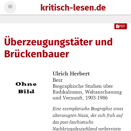
kritisch-lesen.de
Zum Inhalt springen
PDF
Überzeugungstäter und
Brückenbauer
Buchautor_innen
Ulrich Herbert
Buchtitel
Best
Buchuntertitel
Biographische Studien über
Radikalismus, Weltanschauung
und Vernunft, 1903-1986
Eine exemplarische Biographie eines
überzeugten Nazis, der sich früh auf
das post-faschistische
Nachkriegsdeutschland vorbereitete.