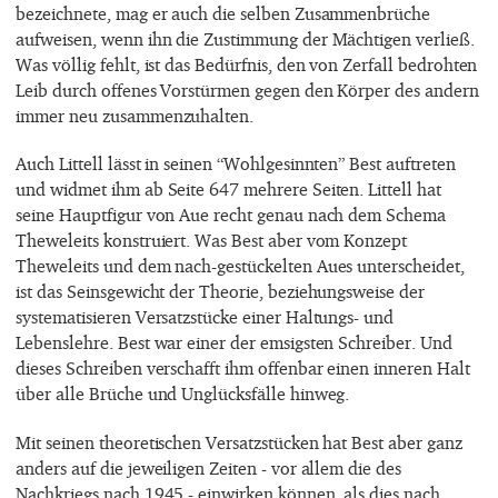
bezeichnete, mag er auch die selben Zusammenbrüche
aufweisen, wenn ihn die Zustimmung der Mächtigen verließ.
Was völlig fehlt, ist das Bedürfnis, den von Zerfall bedrohten
Leib durch offenes Vorstürmen gegen den Körper des andern
immer neu zusammenzuhalten.
Auch Littell lässt in seinen “Wohlgesinnten” Best auftreten
und widmet ihm ab Seite 647 mehrere Seiten. Littell hat
seine Hauptfigur von Aue recht genau nach dem Schema
Theweleits konstruiert. Was Best aber vom Konzept
Theweleits und dem nach-gestückelten Aues unterscheidet,
ist das Seinsgewicht der Theorie, beziehungsweise der
systematisieren Versatzstücke einer Haltungs- und
Lebenslehre. Best war einer der emsigsten Schreiber. Und
dieses Schreiben verschafft ihm offenbar einen inneren Halt
über alle Brüche und Unglücksfälle hinweg.
Mit seinen theoretischen Versatzstücken hat Best aber ganz
anders auf die jeweiligen Zeiten - vor allem die des
Nachkriegs nach 1945 - einwirken können, als dies nach