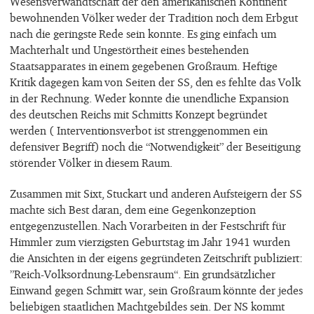
Wesensverwandtschaft der den amerikanischen Kontinent
bewohnenden Völker weder der Tradition noch dem Erbgut
nach die geringste Rede sein konnte. Es ging einfach um
Machterhalt und Ungestörtheit eines bestehenden
Staatsapparates in einem gegebenen Großraum. Heftige
Kritik dagegen kam von Seiten der SS, den es fehlte das Volk
in der Rechnung. Weder konnte die unendliche Expansion
des deutschen Reichs mit Schmitts Konzept begründet
werden ( Interventionsverbot ist strenggenommen ein
defensiver Begriff) noch die “Notwendigkeit” der Beseitigung
störender Völker in diesem Raum.
Zusammen mit Sixt, Stuckart und anderen Aufsteigern der SS
machte sich Best daran, dem eine Gegenkonzeption
entgegenzustellen. Nach Vorarbeiten in der Festschrift für
Himmler zum vierzigsten Geburtstag im Jahr 1941 wurden
die Ansichten in der eigens gegründeten Zeitschrift publiziert:
”Reich-Volksordnung-Lebensraum“. Ein grundsätzlicher
Einwand gegen Schmitt war, sein Großraum könnte der jedes
beliebigen staatlichen Machtgebildes sein. Der NS kommt