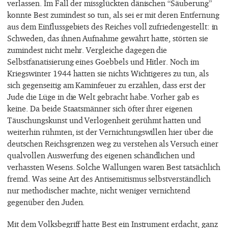
verlassen. Im Fall der missglückten dänischen “Säuberung”
konnte Best zumindest so tun, als sei er mit deren Entfernung
aus dem Einflussgebiets des Reiches voll zufriedengestellt: in
Schweden, das ihnen Aufnahme gewährt hatte, störten sie
zumindest nicht mehr. Vergleiche dagegen die
Selbstfanatisierung eines Goebbels und Hitler. Noch im
Kriegswinter 1944 hatten sie nichts Wichtigeres zu tun, als
sich gegenseitig am Kaminfeuer zu erzählen, dass erst der
Jude die Lüge in die Welt gebracht habe. Vorher gab es
keine. Da beide Staatsmänner sich öfter ihrer eigenen
Täuschungskunst und Verlogenheit gerühmt hatten und
weiterhin rühmten, ist der Vernichtungswillen hier über die
deutschen Reichsgrenzen weg zu verstehen als Versuch einer
qualvollen Auswerfung des eigenen schändlichen und
verhassten Wesens. Solche Wallungen waren Best tatsächlich
fremd. Was seine Art des Antisemitismus selbstverständlich
nur methodischer machte, nicht weniger vernichtend
gegenüber den Juden.
Mit dem Volksbegriff hatte Best ein Instrument erdacht, ganz