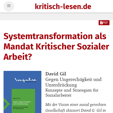
kritisch-lesen.de
Zum Inhalt springen
PDF
Systemtransformation als
Mandat Kritischer Sozialer
Arbeit?
Buchautor_innen
David Gil
Buchtitel
Gegen Ungerechtigkeit und
Unterdrückung
Buchuntertitel
Konzepte und Strategien für
Sozialarbeiter
Mit der Vision einer sozial gerechten
Gesellschaft skizziert David G. Gil in