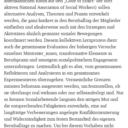
amerikanischen Raum auf den „Code of Ethics“ der dort
aktiven National Association of Social Workers) sollen
alternative Analysen, Theorien und Praxen entwickelt
werden, die ganz konkret in den Berufsalltag der Mitglieder
einfließen und idealerweise auch mit den Strategien und
Aktivitäten ähnlich gesinnter sozialer Bewegungen
koordiniert werden. Diesem kollektiven Lernprozess dient
auch die gemeinsame Evaluation der bisherigen Versuche
einzelner Mitstreiter_innen, transformative Elemente in
Berufspraxis und sonstigem sozialpolitischem Engagement
unterzubringen. Letztendlich gilt es aber, vom gemeinsamen
Reflektieren und Analysieren in ein gemeinsames
Experimentieren überzugehen: Vermeintliche Grenzen
müssten behutsam ausgetestet werden, um festzustellen, ob
sie überhaupt real wirksam oder nur selbstauferlegt sind. Nur
so können Sozialarbeitende langsam den nötigen Mut und
die entsprechenden Fähigkeiten entwickeln, eine auf
langfristige Verbesserungen angelegte Konfliktorientierung
und Widerständigkeit zum festen Bestandteil des eigenen
Berufsalltags zu machen. Um bei diesem Vorhaben nicht