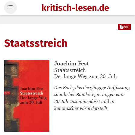
kritisch-lesen.de
Zum Inhalt springen
PDF
Staatsstreich
Buchautor_innen
Joachim Fest
Buchtitel
Staatsstreich
Buchuntertitel
Der lange Weg zum 20. Juli
Das Buch, das die gängige Auffassung
sämtlicher Bundesregierungen zum
20.Juli zusammenfasst und in
kanonischer Form darstellt.