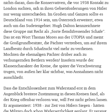
nichts daran, dass die Konservativen, die vor 1938 Kontakt zu
London suchten, sich in ihren Gebietsforderungen von Hitler
nur wenig unterschieden. Im Großen und Ganzen sollte es
Deutschland von 1914 sein, um Österreich erweitert, etwa
auch um das Sudetengebiet. Hugh Dalton kennzeichnete
diese Gruppe mit Recht als „Sorte fleischfressender Schafe”.
Das ist ein Wort Thomas Mores aus der
UTOPIA
und meint
die Großgrundbesitzer, die Pächter vertreiben, um auf ihrem
Landbesitz durch Schafzucht viel mehr zu verdienen.
Mochten die ehemaligen Pächter drüber auch zu
verhungernden Bettlern werden! Insofern wurde der
Klassencharakter der Kreise, die später die Verschwörung
trugen, von außen her klar sichtbar, was Ausnahmen nicht
ausschließt.
Dass die Entschlossenheit zum Widerstand erst in dem
Augenblick breitere Zustimmung in diesen Kreisen fand, als
der Krieg offenbar verloren war, will Fest nicht gelten lassen.
Er argumentiert: 1938 - zur Zeit von Hitlers Siegen - hätten
die Militärs doch schon Widersetzlichkeit geplant. Er vergisst