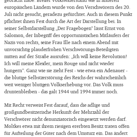
gebracht habe. Breiter Volkswiderstand wie in anderen
europäischen Ländern wurde von den Verschwörern des 20.
Juli nicht gesucht, geradezu gefürchtet. Auch in diesem Punkt
pflichtet ihnen Fest durch die Art der Darstellung bei. In
seiner Selbstdarstellung „Der Fragebogen” lässt Ernst von
Salomon, der Inbegriff des opportunistischen Mitläufers der
Nazis von rechts, seine Frau Ille nach einem Abend mit
unvorsichtig plauderfrohen Verschwörungs-Beteiligten
mitten auf der Straße ausrufen: „Ich will keine Revolution!
Ich will meine Kleider, mein Rouge und nicht wieder
hungern”. Ganz wie sie zieht Fest - wie etwa ein Adenauer -
die blutige Selbstzerstörung des Reichs der wahrscheinlich
weit weniger blutigen Volkserhebung vor. Das Volk muss
druntenbleiben - das galt 1944 und 1994 immer noch.
Mit Recht verweist Fest darauf, dass die adlige und
großgundbesitzerische Herkunft der Mehrzahl der
Verschwörer nicht denunziatorisch eingesetzt werden darf.
Moltkes etwa mit ihrem riesigen ererbten Besitz traten offen
für Aufteilung der Güter nach dem Umsturz ein. Das ändert