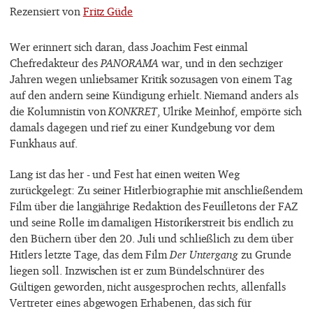
Rezensiert von
Fritz Güde
Wer erinnert sich daran, dass Joachim Fest einmal
Chefredakteur des
PANORAMA
war, und in den sechziger
Jahren wegen unliebsamer Kritik sozusagen von einem Tag
auf den andern seine Kündigung erhielt. Niemand anders als
die Kolumnistin von
KONKRET
, Ulrike Meinhof, empörte sich
damals dagegen und rief zu einer Kundgebung vor dem
Funkhaus auf.
Lang ist das her - und Fest hat einen weiten Weg
zurückgelegt: Zu seiner Hitlerbiographie mit anschließendem
Film über die langjährige Redaktion des Feuilletons der FAZ
und seine Rolle im damaligen Historikerstreit bis endlich zu
den Büchern über den 20. Juli und schließlich zu dem über
Hitlers letzte Tage, das dem Film
Der Untergang
zu Grunde
liegen soll. Inzwischen ist er zum Bündelschnürer des
Gültigen geworden, nicht ausgesprochen rechts, allenfalls
Vertreter eines abgewogen Erhabenen, das sich für