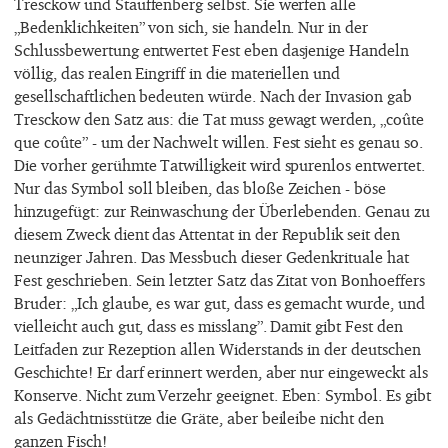
Tresckow und Stauffenberg selbst. Sie werfen alle
„Bedenklichkeiten” von sich, sie handeln. Nur in der
Schlussbewertung entwertet Fest eben dasjenige Handeln
völlig, das realen Eingriff in die materiellen und
gesellschaftlichen bedeuten würde. Nach der Invasion gab
Tresckow den Satz aus: die Tat muss gewagt werden, „coûte
que coûte” - um der Nachwelt willen. Fest sieht es genau so.
Die vorher gerühmte Tatwilligkeit wird spurenlos entwertet.
Nur das Symbol soll bleiben, das bloße Zeichen - böse
hinzugefügt: zur Reinwaschung der Überlebenden. Genau zu
diesem Zweck dient das Attentat in der Republik seit den
neunziger Jahren. Das Messbuch dieser Gedenkrituale hat
Fest geschrieben. Sein letzter Satz das Zitat von Bonhoeffers
Bruder: „Ich glaube, es war gut, dass es gemacht wurde, und
vielleicht auch gut, dass es misslang”. Damit gibt Fest den
Leitfaden zur Rezeption allen Widerstands in der deutschen
Geschichte! Er darf erinnert werden, aber nur eingeweckt als
Konserve. Nicht zum Verzehr geeignet. Eben: Symbol. Es gibt
als Gedächtnisstütze die Gräte, aber beileibe nicht den
ganzen Fisch!