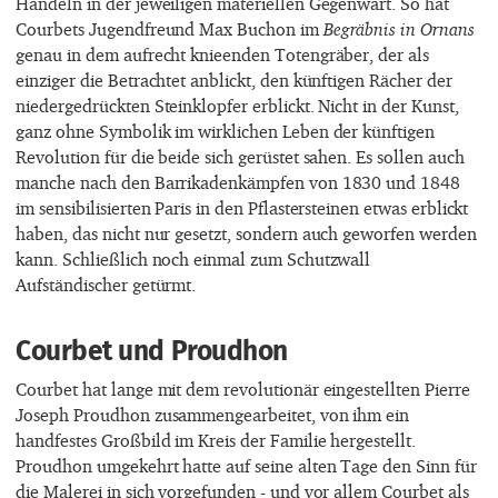
Handeln in der jeweiligen materiellen Gegenwart. So hat
Courbets Jugendfreund Max Buchon im
Begräbnis in Ornans
genau in dem aufrecht knieenden Totengräber, der als
einziger die Betrachtet anblickt, den künftigen Rächer der
niedergedrückten Steinklopfer erblickt. Nicht in der Kunst,
ganz ohne Symbolik im wirklichen Leben der künftigen
Revolution für die beide sich gerüstet sahen. Es sollen auch
manche nach den Barrikadenkämpfen von 1830 und 1848
im sensibilisierten Paris in den Pflastersteinen etwas erblickt
haben, das nicht nur gesetzt, sondern auch geworfen werden
kann. Schließlich noch einmal zum Schutzwall
Aufständischer getürmt.
Courbet und Proudhon
Courbet hat lange mit dem revolutionär eingestellten Pierre
Joseph Proudhon zusammengearbeitet, von ihm ein
handfestes Großbild im Kreis der Familie hergestellt.
Proudhon umgekehrt hatte auf seine alten Tage den Sinn für
die Malerei in sich vorgefunden - und vor allem Courbet als