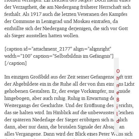
der Verzagtheit, die am Niedergang früherer Herrschaft sich
festhält. Als 1917 auch die letzten Veteranen des Kampfes
der Commune in Leningrad und Moskau eintrafen, da
enthüllte sich der Niedergang derjenigen, die sich vor Gott
als Sieger ausstellen hatten wollen.
[caption id="attachment_2177" align="alignright"
width="100" caption="Selbstbildnis im Gefängnis"]
[/caption]
Im einzigen Großbild aus der Zeit seiner Gefangenschaft tritt
der Abgebildete ein in die Ruhe all der von ihm einst ins Licht
gehobenen Gestalten. Er, der ewige Vorkämpfer, nun müde
hingebogen, aber auch ruhig. Ruhig in Erwartung des
Weitergangs der Geschichte. Und der Eröffnung des Gerichts,
das sie halten wird. Im Hinblick auf die unbewussten Zeichen
der späteren Niederlage der Sieger erübrigen sich nämlich
dann, aber nur dann, die brutalen Signale der Absage an
alles Vergangene. Dann wird der Blick eines Peter Weiss sich