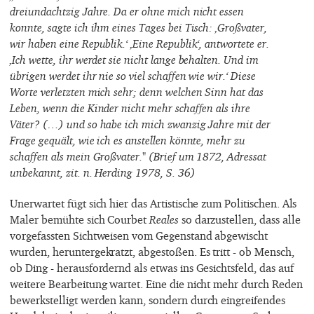
dreiundachtzig Jahre. Da er ohne mich nicht essen
konnte, sagte ich ihm eines Tages bei Tisch: ‚Großvater,
wir haben eine Republik.‘ ‚Eine Republik‘, antwortete er.
‚Ich wette, ihr werdet sie nicht lange behalten. Und im
übrigen werdet ihr nie so viel schaffen wie wir.‘ Diese
Worte verletzten mich sehr; denn welchen Sinn hat das
Leben, wenn die Kinder nicht mehr schaffen als ihre
Väter? (…) und so habe ich mich zwanzig Jahre mit der
Frage gequält, wie ich es anstellen könnte, mehr zu
schaffen als mein Großvater." (Brief um 1872, Adressat
unbekannt, zit. n. Herding 1978, S. 36)
Unerwartet fügt sich hier das Artistische zum Politischen. Als
Maler bemühte sich Courbet
Reales
so darzustellen, dass alle
vorgefassten Sichtweisen vom Gegenstand abgewischt
wurden, heruntergekratzt, abgestoßen. Es tritt - ob Mensch,
ob Ding - herausfordernd als etwas ins Gesichtsfeld, das auf
weitere Bearbeitung wartet. Eine die nicht mehr durch Reden
bewerkstelligt werden kann, sondern durch eingreifendes