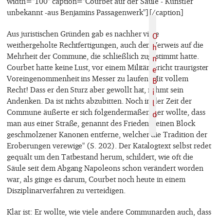
width="100" caption="Courbet auf der Säule - Künstler
unbekannt -aus Benjamins Passagenwerk"]
[/caption]
Aus juristischen Gründen gab es nachher viele
weithergeholte Rechtfertigungen, auch den Verweis auf die
Mehrheit der Commune, die schließlich zugestimmt hatte.
Courbet hatte keine Lust, vor einem Militärgericht traurigster
Voreingenommenheit ins Messer zu laufen. Mit vollem
Recht! Dass er den Sturz aber gewollt hat, rühmt sein
Andenken. Da ist nichts abzubitten. Noch in der Zeit der
Commune äußerte er sich folgendermaßen: „er wollte, dass
man aus einer Straße, genannt des Friedens, einen Block
geschmolzener Kanonen entferne, welcher die Tradition der
Eroberungen verewige" (S. 202). Der Katalogtext selbst redet
gequält um den Tatbestand herum, schildert, wie oft die
Säule seit dem Abgang Napoleons schon verändert worden
war, als ginge es darum, Courbet noch heute in einem
Disziplinarverfahren zu verteidigen.
Klar ist: Er wollte, wie viele andere Communarden auch, dass