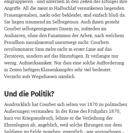
eingruppieren - und unterließ in den Zeiten des Erfolges ihre
Angriffe. All die meist in Halbschlaf versunkenen liegenden
Frauengestalten, nackt oder bekleidet, sind einfach bloß da.
Sie liegen träumend im Selbstgenuss. Auch ihnen gesteht
Courbet selbstgenügsames Dasein zu, zufrieden im
Ausharren, ohne den Fanatismus der Arbeit, nach welchem
Proudhon moralisierend unentwegt sucht. Courbets
revolutionärer Sinn zielte nicht in erster Linie auf das
Zerstören, sondern auf das Hinzufügen. Er verlangte nur
wenig: Aufmerksamkeit. Nur dass eine solche Aufforderung
in Zeiten heftigen Klassenkampfes sehr viel bedeutet:
Verzicht aufs Wegschauen nämlich.
Und die Politik?
Ausdrücklich hat Courbet sich selten vor 1870 zu politischen
Äußerungen verstanden. In der Krise des Frühjahrs 1870,
kurz vor Kriegsausbruch, lehnte er die Verleihung der
Ehrenlegion ab, angeblich, weil solche Ehrungen nur dem
Soldaten im Felde zustehen, eigentlich - wie anzunehmen -