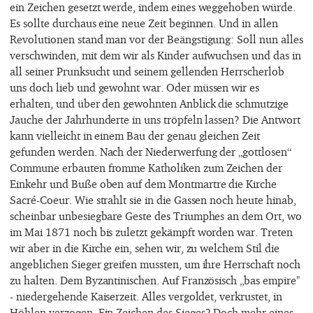
ein Zeichen gesetzt werde, indem eines weggehoben würde.
Es sollte durchaus eine neue Zeit beginnen. Und in allen
Revolutionen stand man vor der Beängstigung: Soll nun alles
verschwinden, mit dem wir als Kinder aufwuchsen und das in
all seiner Prunksucht und seinem gellenden Herrscherlob
uns doch lieb und gewohnt war. Oder müssen wir es
erhalten, und über den gewohnten Anblick die schmutzige
Jauche der Jahrhunderte in uns tröpfeln lassen? Die Antwort
kann vielleicht in einem Bau der genau gleichen Zeit
gefunden werden. Nach der Niederwerfung der „gottlosen“
Commune erbauten fromme Katholiken zum Zeichen der
Einkehr und Buße oben auf dem Montmartre die Kirche
Sacré-Coeur. Wie strahlt sie in die Gassen noch heute hinab,
scheinbar unbesiegbare Geste des Triumphes an dem Ort, wo
im Mai 1871 noch bis zuletzt gekämpft worden war. Treten
wir aber in die Kirche ein, sehen wir, zu welchem Stil die
angeblichen Sieger greifen mussten, um ihre Herrschaft noch
zu halten. Dem Byzantinischen. Auf Französisch „bas empire"
- niedergehende Kaiserzeit. Alles vergoldet, verkrustet, in
Höhlen verzogen. Ein Zeichen des Sieges? Doch mehr eines