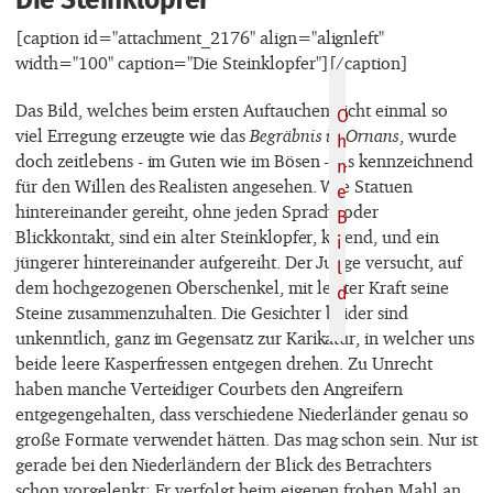
[caption id="attachment_2176" align="alignleft"
width="100" caption="Die Steinklopfer"]
[/caption]
Das Bild, welches beim ersten Auftauchen nicht einmal so
viel Erregung erzeugte wie das
Begräbnis in Ornans
, wurde
doch zeitlebens - im Guten wie im Bösen - als kennzeichnend
für den Willen des Realisten angesehen. Wie Statuen
hintereinander gereiht, ohne jeden Sprach- oder
Blickkontakt, sind ein alter Steinklopfer, kniend, und ein
jüngerer hintereinander aufgereiht. Der Junge versucht, auf
dem hochgezogenen Oberschenkel, mit letzter Kraft seine
Steine zusammenzuhalten. Die Gesichter beider sind
unkenntlich, ganz im Gegensatz zur Karikatur, in welcher uns
beide leere Kasperfressen entgegen drehen. Zu Unrecht
haben manche Verteidiger Courbets den Angreifern
entgegengehalten, dass verschiedene Niederländer genau so
große Formate verwendet hätten. Das mag schon sein. Nur ist
gerade bei den Niederländern der Blick des Betrachters
schon vorgelenkt: Er verfolgt beim eigenen frohen Mahl an