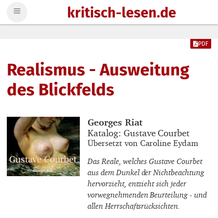
kritisch-lesen.de
Zum Inhalt springen
PDF
Realismus - Ausweitung
des Blickfelds
Buchautor_innen
Georges Riat
Buchtitel
Katalog: Gustave Courbet
Buchuntertitel
Übersetzt von Caroline Eydam
Das Reale, welches Gustave Courbet
aus dem Dunkel der Nichtbeachtung
hervorzieht, entzieht sich jeder
vorwegnehmenden Beurteilung - und
allen Herrschaftsrücksichten.