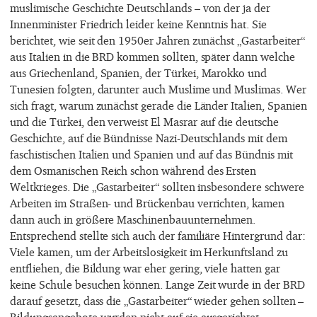
muslimische Geschichte Deutschlands – von der ja der
Innenminister Friedrich leider keine Kenntnis hat. Sie
berichtet, wie seit den 1950er Jahren zunächst „Gastarbeiter“
aus Italien in die BRD kommen sollten, später dann welche
aus Griechenland, Spanien, der Türkei, Marokko und
Tunesien folgten, darunter auch Muslime und Muslimas. Wer
sich fragt, warum zunächst gerade die Länder Italien, Spanien
und die Türkei, den verweist El Masrar auf die deutsche
Geschichte, auf die Bündnisse Nazi-Deutschlands mit dem
faschistischen Italien und Spanien und auf das Bündnis mit
dem Osmanischen Reich schon während des Ersten
Weltkrieges. Die „Gastarbeiter“ sollten insbesondere schwere
Arbeiten im Straßen- und Brückenbau verrichten, kamen
dann auch in größere Maschinenbauunternehmen.
Entsprechend stellte sich auch der familiäre Hintergrund dar:
Viele kamen, um der Arbeitslosigkeit im Herkunftsland zu
entfliehen, die Bildung war eher gering, viele hatten gar
keine Schule besuchen können. Lange Zeit wurde in der BRD
darauf gesetzt, dass die „Gastarbeiter“ wieder gehen sollten –
Bildungsangebote wurden nicht auf sie ausgerichtet.