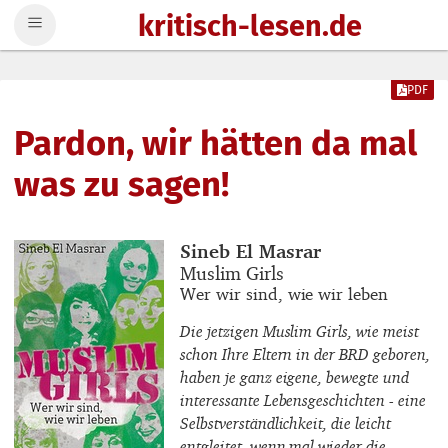
kritisch-lesen.de
Zum Inhalt springen
PDF
Pardon, wir hätten da mal
was zu sagen!
Buchautor_innen
Sineb El Masrar
Buchtitel
Muslim Girls
Buchuntertitel
Wer wir sind, wie wir leben
Die jetzigen Muslim Girls, wie meist
schon Ihre Eltern in der BRD geboren,
haben je ganz eigene, bewegte und
interessante Lebensgeschichten - eine
Selbstverständlichkeit, die leicht
entgleitet, wenn mal wieder die