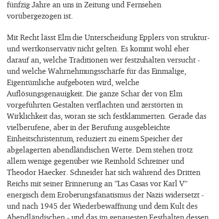
fünfzig Jahre an uns in Zeitung und Fernsehen
vorübergezogen ist.
Mit Recht lässt Elm die Unterscheidung Epplers von struktur-
und wertkonservativ nicht gelten. Es kommt wohl eher
darauf an, welche Traditionen wer festzuhalten versucht -
und welche Wahrnehmungsschärfe für das Einmalige,
Eigentümliche aufgeboten wird, welche
Auflösungsgenauigkeit. Die ganze Schar der von Elm
vorgeführten Gestalten verflachten und zerstörten in
Wirklichkeit das, woran sie sich festklammerten. Gerade das
vielberufene, aber in der Berufung ausgebleichte
Einheitschristentum, reduziert zu einem Speicher der
abgelagerten abendländischen Werte. Dem stehen trotz
allem wenige gegenüber wie Reinhold Schreiner und
Theodor Haecker. Schneider hat sich während des Dritten
Reichs mit seiner Erinnerung an ”Las Casas vor Karl V”
energisch dem Eroberungsfanatismus der Nazis widersetzt -
und nach 1945 der Wiederbewaffnung und dem Kult des
Abendländischen - und das im genauesten Festhalten dessen,