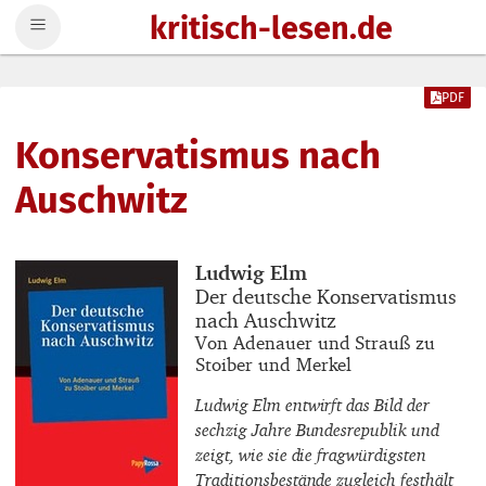
kritisch-lesen.de
Zum Inhalt springen
PDF
Konservatismus nach
Auschwitz
Buchautor_innen
Ludwig Elm
Buchtitel
Der deutsche Konservatismus
nach Auschwitz
Buchuntertitel
Von Adenauer und Strauß zu
Stoiber und Merkel
Ludwig Elm entwirft das Bild der
sechzig Jahre Bundesrepublik und
zeigt, wie sie die fragwürdigsten
Traditionsbestände zugleich festhält