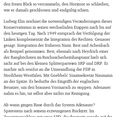
den freien Blick so verrammeln, den Horizont so schließen,
wie er damals geschlossen und endgültig schien.
Ludwig Elm zeichnet die notwendigen Veränderungen dieses
Konservatismus in seinen wechselnden Etappen nach bis auf
den heutigen Tag. Nach 1949 entsprach der Verfolgung der
Linken komplementär die Integration der Rechten. Genauer
gesagt: Integration der früheren Nazis. Best und Achenbach
als Beispiel genommen. Best, ehemals nach Heydrich einer
der Ranghöchsten im Reichssicherheitshauptamt hielt sich
nicht auf bei den kleinen Splitterparteien SRP und DRP. Er
machte sich resolut an die Umwandlung der FDP in
Nordrhein-Westfalen. Mit Goebbels' Staatssekretär Naumann
an der Spitze. Es bedurfte des Eingriffs der englischen
Besatzer, um den braunen Vormarsch zu stoppen. Adenauer
nahm es hin, tat selbst aber nichts zur Reinigung.
Ab wann gingen Risse durch das System Adenauer?
Spätestens nach seinem erzwungenen Rücktritt. Im
Zusammenschluss mit einer SPD, die ihrerseits gerade auf die