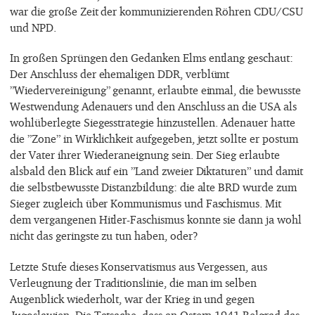
war die große Zeit der kommunizierenden Röhren CDU/CSU
und NPD.
In großen Sprüngen den Gedanken Elms entlang geschaut:
Der Anschluss der ehemaligen DDR, verblümt
”Wiedervereinigung” genannt, erlaubte einmal, die bewusste
Westwendung Adenauers und den Anschluss an die USA als
wohlüberlegte Siegesstrategie hinzustellen. Adenauer hatte
die ”Zone” in Wirklichkeit aufgegeben, jetzt sollte er postum
der Vater ihrer Wiederaneignung sein. Der Sieg erlaubte
alsbald den Blick auf ein ”Land zweier Diktaturen” und damit
die selbstbewusste Distanzbildung: die alte BRD wurde zum
Sieger zugleich über Kommunismus und Faschismus. Mit
dem vergangenen Hitler-Faschismus konnte sie dann ja wohl
nicht das geringste zu tun haben, oder?
Letzte Stufe dieses Konservatismus aus Vergessen, aus
Verleugnung der Traditionslinie, die man im selben
Augenblick wiederholt, war der Krieg in und gegen
Jugoslawien. Die Tatsache, dass an Ostern 1941 Belgrad das