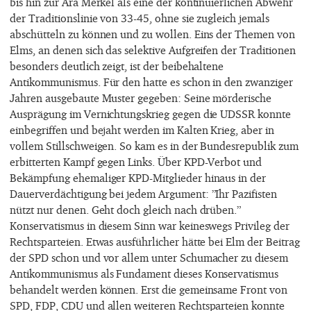
bis hin zur Ära Merkel als eine der kontinuierlichen Abwehr
der Traditionslinie von 33-45, ohne sie zugleich jemals
abschütteln zu können und zu wollen. Eins der Themen von
Elms, an denen sich das selektive Aufgreifen der Traditionen
besonders deutlich zeigt, ist der beibehaltene
Antikommunismus. Für den hatte es schon in den zwanziger
Jahren ausgebaute Muster gegeben: Seine mörderische
Ausprägung im Vernichtungskrieg gegen die UDSSR konnte
einbegriffen und bejaht werden im Kalten Krieg, aber in
vollem Stillschweigen. So kam es in der Bundesrepublik zum
erbitterten Kampf gegen Links. Über KPD-Verbot und
Bekämpfung ehemaliger KPD-Mitglieder hinaus in der
Dauerverdächtigung bei jedem Argument: ”Ihr Pazifisten
nützt nur denen. Geht doch gleich nach drüben.”
Konservatismus in diesem Sinn war keineswegs Privileg der
Rechtsparteien. Etwas ausführlicher hätte bei Elm der Beitrag
der SPD schon und vor allem unter Schumacher zu diesem
Antikommunismus als Fundament dieses Konservatismus
behandelt werden können. Erst die gemeinsame Front von
SPD, FDP, CDU und allen weiteren Rechtsparteien konnte