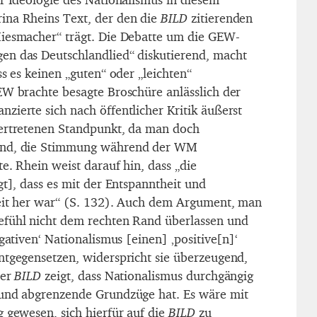
ina Rheins Text, der den die
BILD
zitierenden
Miesmacher“ trägt. Die Debatte um die GEW-
en das Deutschlandlied“ diskutierend, macht
ss es keinen „guten“ oder „leichten“
EW brachte besagte Broschüre anlässlich der
zierte sich nach öffentlicher Kritik äußerst
vertretenen Standpunkt, da man doch
and, die Stimmung während der WM
e. Rhein weist darauf hin, dass „die
gt], dass es mit der Entspanntheit und
weit her war“ (S. 132). Auch dem Argument, man
efühl nicht dem rechten Rand überlassen und
egativen‘ Nationalismus [einen] ‚positive[n]‘
ntgegensetzen, widerspricht sie überzeugend,
der
BILD
zeigt, dass Nationalismus durchgängig
 und abgrenzende Grundzüge hat. Es wäre mit
g gewesen, sich hierfür auf die
BILD
zu