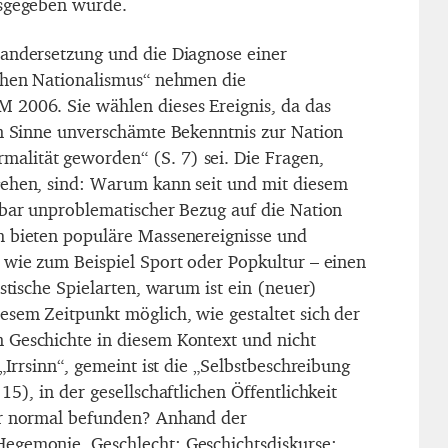
usgegeben wurde.
andersetzung und die Diagnose einer
schen Nationalismus“ nehmen die
 2006. Sie wählen dieses Ereignis, da das
en Sinne unverschämte Bekenntnis zur Nation
lität geworden“ (S. 7) sei. Die Fragen,
gehen, sind: Warum kann seit und mit diesem
nbar unproblematischer Bezug auf die Nation
m bieten populäre Massenereignisse und
 wie zum Beispiel Sport oder Popkultur – einen
istische Spielarten, warum ist ein (neuer)
esem Zeitpunkt möglich, wie gestaltet sich der
 Geschichte in diesem Kontext und nicht
 „Irrsinn“, gemeint ist die „Selbstbeschreibung
15), in der gesellschaftlichen Öffentlichkeit
ür normal befunden? Anhand der
egemonie, Geschlecht; Geschichtsdiskurse;