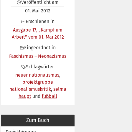
Veröffentlicht am
01. Mai 2012
Erschienen in
Ausgabe 17, „Kampf um
Arbeit” vom 01. Mai 2012
Eingeordnet in
Faschismus – Neonazismus
Schlagwörter
neuer nationalismus
projektgruppe
nationalismuskritik
selma
haupt
fußball
Zum Buch
Projektgruppe