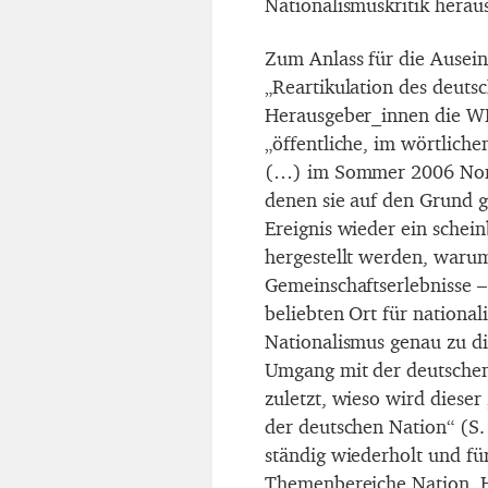
Nationalismuskritik hera
Zum Anlass für die Ausein
„Reartikulation des deut
Herausgeber_innen die WM
„öffentliche, im wörtlich
(…) im Sommer 2006 Norma
denen sie auf den Grund 
Ereignis wieder ein schei
hergestellt werden, waru
Gemeinschaftserlebnisse –
beliebten Ort für national
Nationalismus genau zu di
Umgang mit der deutschen
zuletzt, wieso wird dieser
der deutschen Nation“ (S. 
ständig wiederholt und f
Themenbereiche Nation, H