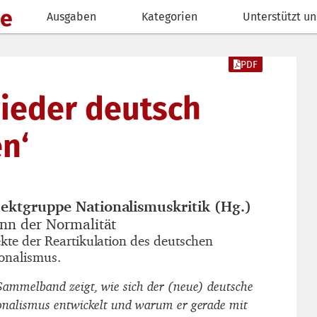
de
Ausgaben
Kategorien
Unterstützt un
PDF
wieder deutsch
n‘
jektgruppe Nationalismuskritik (Hg.)
autor_innen
inn der Normalität
titel
kte der Reartikulation des deutschen
untertitel
onalismus.
Sammelband zeigt, wie sich der (neue) deutsche
onalismus entwickelt und warum er gerade mit