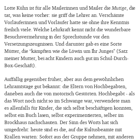
Lotte Kühn ist für alle Mailerinnen und Mailer die
Mutige
, die
tat, was keine vorher: sie griff die Lehrer an. Verschämte
Vorläuferinnen und Vorläufer hatte sie ohne ihre Kenntnis
freilich viele. Welche Lehrkraft kennt nicht die wunderbare
Besuchsvermehrung in der Sprechstunde vor den
Versetzungszeugnissen. Und darunter gab es eine Sorte
Mütter, die “kämpften wie die Löwin um Ihr Junges" (Satz
meiner Mutter, bei acht Kindern auch gut im Schul-Durch-
Box-Geschäft).
Auffällig gegenüber früher, aber aus dem gewöhnlichen
Lehramtstage gut bekannt: die Eltern von Hochbegabten,
daneben auch die von motorisch Gestörten. Hochbegabt - als
das Wort noch nicht so im Schwange war, verwendete man
es allenfalls für Kinder, die sich selbst beschäftigen konnten,
selbst ein Buch lasen, selbst experimentierten, selber im
Brockhaus nachschauten. Der Sinn des Worts hat sich
umgedreht: heute sind es die, auf die Kultusbeamte mit
Krallen warten: Sofort aus der Gruppe nehmen, mit anderen