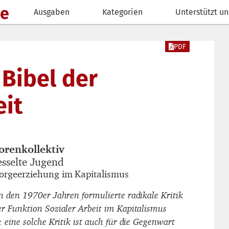
de
Ausgaben
Kategorien
Unterstützt un
PDF
 Bibel der
eit
orenkollektiv
autor_innen
esselte Jugend
titel
orgeerziehung im Kapitalismus
untertitel
in den 1970er Jahren formulierte radikale Kritik
er Funktion Sozialer Arbeit im Kapitalismus
: eine solche Kritik ist auch für die Gegenwart