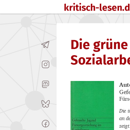
kritisch-lesen.
Zum Inhalt springen
Die grüne
Sozialarb
Aut
Buch
Gef
Buch
Fürs
Buch
Die 
an d
zeigt