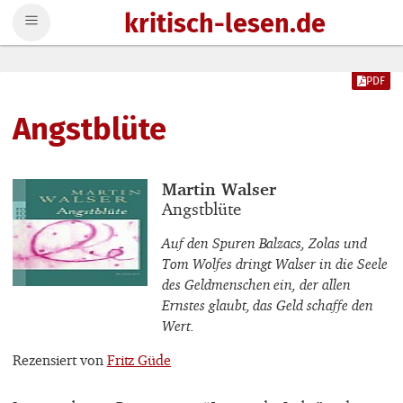
kritisch-lesen.de
Zum Inhalt springen
PDF
Angstblüte
Buchautor_innen
Martin Walser
Buchtitel
Angstblüte
Auf den Spuren Balzacs, Zolas und
Tom Wolfes dringt Walser in die Seele
des Geldmenschen ein, der allen
Ernstes glaubt, das Geld schaffe den
Wert.
Rezensiert von
Fritz Güde