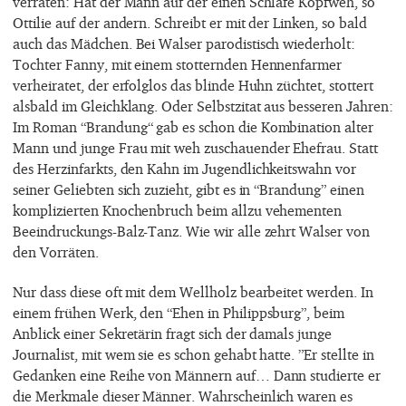
verraten: Hat der Mann auf der einen Schläfe Kopfweh, so
Ottilie auf der andern. Schreibt er mit der Linken, so bald
auch das Mädchen. Bei Walser parodistisch wiederholt:
Tochter Fanny, mit einem stotternden Hennenfarmer
verheiratet, der erfolglos das blinde Huhn züchtet, stottert
alsbald im Gleichklang. Oder Selbstzitat aus besseren Jahren:
Im Roman “Brandung“ gab es schon die Kombination alter
Mann und junge Frau mit weh zuschauender Ehefrau. Statt
des Herzinfarkts, den Kahn im Jugendlichkeitswahn vor
seiner Geliebten sich zuzieht, gibt es in “Brandung” einen
komplizierten Knochenbruch beim allzu vehementen
Beeindruckungs-Balz-Tanz. Wie wir alle zehrt Walser von
den Vorräten.
Nur dass diese oft mit dem Wellholz bearbeitet werden. In
einem frühen Werk, den “Ehen in Philippsburg”, beim
Anblick einer Sekretärin fragt sich der damals junge
Journalist, mit wem sie es schon gehabt hatte. ”Er stellte in
Gedanken eine Reihe von Männern auf… Dann studierte er
die Merkmale dieser Männer. Wahrscheinlich waren es