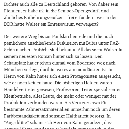
Dichter auch alle zu Deutschland gehören. Von daher sein
Flennen, er habe nie in die Semper-Oper gedurft und
ähnliches Entbehrungsseufzen - frei erfunden - wer in der
DDR hätte Walser ein Einreisevisum verweigert?
Der weitere Weg bis zur Paulskirchenrede und die noch
peinlichere anschließende Diskussion mit Bubis unter FAZ-
Schirrmachers Aufsicht sind bekannt. All das sucht Walser in
seinem neuesten Roman hinter sich zu lassen. Den
Schauplatz hat er schon einmal vom Bodensee weg nach
München verlegt, dorthin, wo es am mondänsten ist. In
Herrn von Kahn hat er sich einen Protagonisten ausgesucht,
wie er noch keinen hatte. Die bisherigen Helden waren
Handelvertreter gewesen, Professoren, Leiter spezialisierter
Kleinbetriebe, alles Leute, die mehr oder weniger mit der
Produktion verbunden waren. Als Vertreter etwa für
bestimmte Zahnersatzmaterialien immerhin noch um deren
Farbbeständigkeit und sonstige Haltbarkeit besorgt. In
“Angstblüte” schämt sich Herr von Kahn geradezu, dass