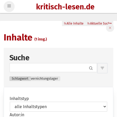
kritisch-lesen.de
Zum Inhalt springen
Alle Inhalte
Aktuelle Suche
Filte
Inhalte
(1 insg.)
Suche
Inhalts
Schlagwort
vernichtungslager
Inhaltstyp
Autor:in