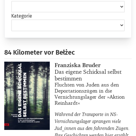
Kategorie
84 Kilometer vor Bełżec
Buchautor_innen
Franziska Bruder
Buchtitel
Das eigene Schicksal selbst
bestimmen
Buchuntertitel
Fluchten von Juden aus den
Deportationszügen in die
Vernichtungslager der »Aktion
Reinhardt«
Während der Transporte in NS-
Vernichtungslager sprangen viele
Jüd_innen aus den fahrenden Zügen.
Ihre Geschichten werden hier erzählt.