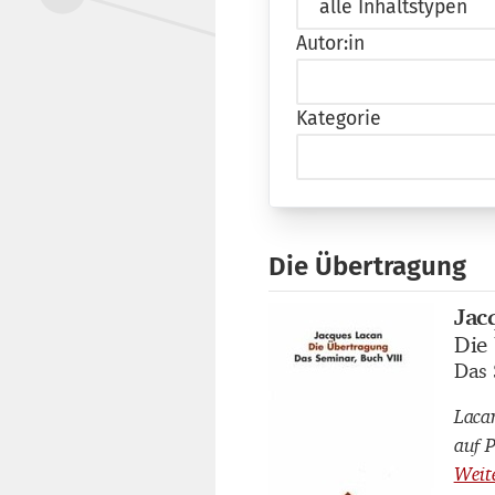
Autor:in
Kategorie
Die Übertragung
Jac
Buch
Die
Buch
Das 
Buch
Laca
auf 