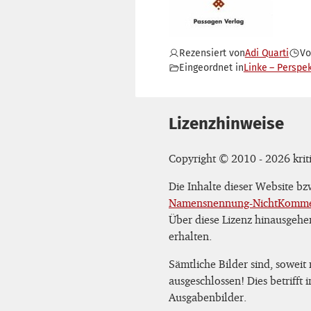
Rezensiert von
Adi Quarti
V
Eingeordnet in
Linke – Perspe
Lizenzhinweise
Copyright © 2010 - 2026 kriti
Die Inhalte dieser Website b
Namensnennung-NichtKommerz
Über diese Lizenz hinausgehe
erhalten.
Sämtliche Bilder sind, soweit
ausgeschlossen! Dies betrifft
Ausgabenbilder.