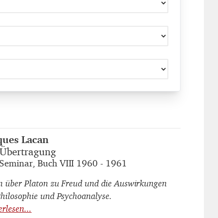
ques Lacan
autor_innen
 Übertragung
titel
Seminar, Buch VIII 1960 - 1961
untertitel
n über Platon zu Freud und die Auswirkungen
Philosophie und Psychoanalyse.