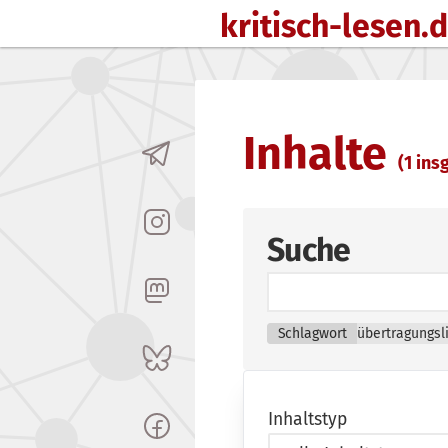
kritisch-lesen.
Zum Inhalt springen
Inhalte
(1 insg
Suche
Schlagwort
übertragungsl
Inhaltstyp