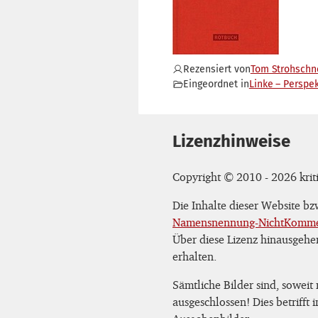
Rezensiert von
Tom Strohschn
Eingeordnet in
Linke – Perspe
Lizenzhinweise
Copyright © 2010 - 2026 kriti
Die Inhalte dieser Website b
Namensnennung-NichtKommerz
Über diese Lizenz hinausgehe
erhalten.
Sämtliche Bilder sind, soweit
ausgeschlossen! Dies betrifft