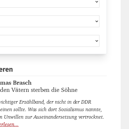
eren
mas Brasch
autor_innen
 den Vätern sterben die Söhne
titel
wichtiger Erzählband, der nicht in der DDR
heinen sollte. Was sich dort Sozialismus nannte,
am Unwillen zur Auseinandersetzung vertrocknet.