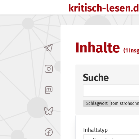
kritisch-lesen.
Zum Inhalt springen
Inhalte
(1 insg
Suche
Schlagwort
tom strohschn
Inhaltstyp