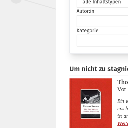
Autor:in
Kategorie
Um nicht zu stagni
Tho
Buch
Vor
Buch
Ein 
ersc
ist 