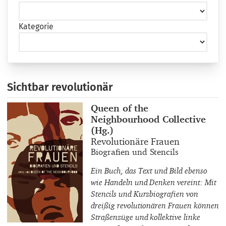
Kategorie
Sichtbar revolutionär
Buchautor_innen
Queen of the
Neighbourhood Collective
(Hg.)
Buchtitel
Revolutionäre Frauen
Buchuntertitel
Biografien und Stencils
Ein Buch, das Text und Bild ebenso
wie Handeln und Denken vereint: Mit
Stencils und Kurzbiografien von
dreißig revolutionären Frauen können
Straßenzüge und kollektive linke