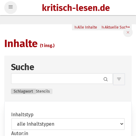
kritisch-lesen.de
Zum Inhalt springen
Alle Inhalte
Aktuelle Suche
Filte
Inhalte
(1 insg.)
Suche
Inhalts
Schlagwort
Stencils
Inhaltstyp
Autor:in