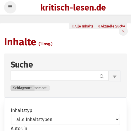
kritisch-lesen.de
Zum Inhalt springen
Alle Inhalte
Aktuelle Suche
Filte
Inhalte
(1 insg.)
Suche
Inhalts
Schlagwort
somost
Inhaltstyp
Autor:in