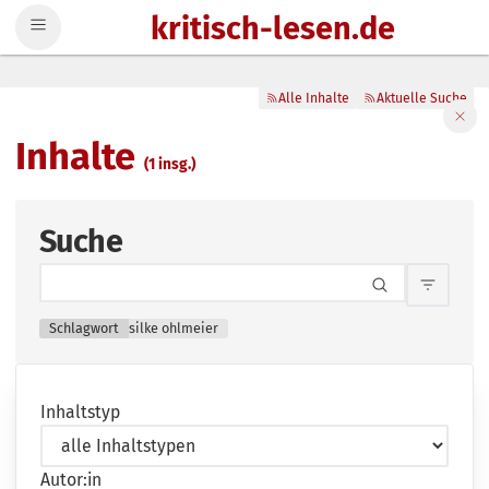
kritisch-lesen.de
Zum Inhalt springen
Alle Inhalte
Aktuelle Suche
Filte
Inhalte
(1 insg.)
Suche
Inhalts
Schlagwort
silke ohlmeier
Inhaltstyp
Autor:in