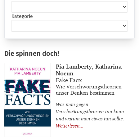
Kategorie
Die spinnen doch!
Buchautor_innen
Pia Lamberty, Katharina
Nocun
Buchtitel
Fake Facts
Buchuntertitel
Wie Verschwörungstheorien
unser Denken bestimmen
Was man gegen
Verschwörungstheorien tun kann –
und warum man etwas tun sollte.