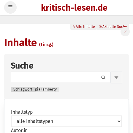
kritisch-lesen.de
Zum Inhalt springen
Alle Inhalte
Aktuelle Suche
Filte
Inhalte
(1 insg.)
Suche
Inhalts
Schlagwort
pia lamberty
Inhaltstyp
Autor:in