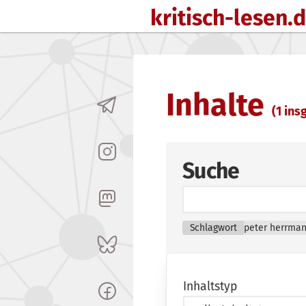
kritisch-lesen.
Zum Inhalt springen
Inhalte
(1 insg
Suche
Schlagwort
peter herrma
Inhaltstyp