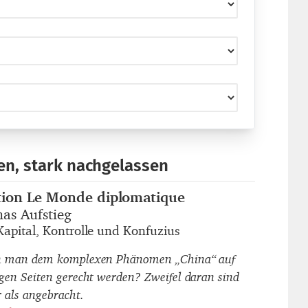
n, stark nachgelassen
tion Le Monde diplomatique
autor_innen
nas Aufstieg
titel
Kapital, Kontrolle und Konfuzius
untertitel
 man dem komplexen Phänomen „China“ auf
gen Seiten gerecht werden? Zweifel daran sind
 als angebracht.