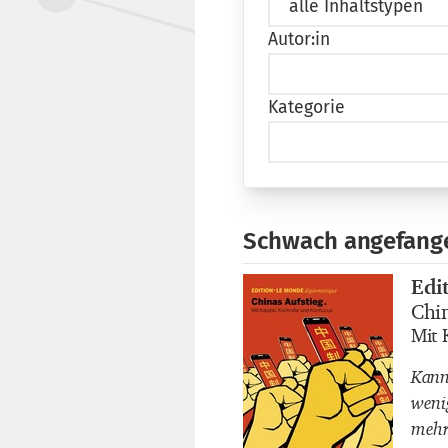
Autor:in
Kategorie
Schwach angefange
Edi
Buch
Chi
Buch
Mit 
Buch
Kann
weni
mehr