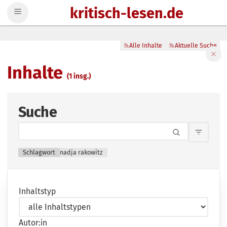
kritisch-lesen.de
Zum Inhalt springen
Alle Inhalte
Aktuelle Suche
Filte
Inhalte
(1 insg.)
Suche
Inhalts
Schlagwort
nadja rakowitz
Inhaltstyp
Autor:in