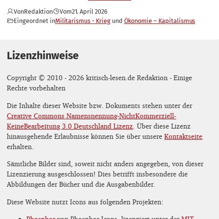
Von
Redaktion
Vom
21. April 2026
Eingeordnet in
Militarismus - Krieg
Ökonomie – Kapitalismus
Lizenzhinweise
Copyright © 2010 - 2026 kritisch-lesen.de Redaktion - Einige
Rechte vorbehalten
Die Inhalte dieser Website bzw. Dokuments stehen unter der
Creative Commons Namensnennung-NichtKommerziell-
KeineBearbeitung 3.0 Deutschland Lizenz
. Über diese Lizenz
hinausgehende Erlaubnisse können Sie über unsere
Kontaktseite
erhalten.
Sämtliche Bilder sind, soweit nicht anders angegeben, von dieser
Lizenzierung ausgeschlossen! Dies betrifft insbesondere die
Abbildungen der Bücher und die Ausgabenbilder.
Diese Website nutzt Icons aus folgenden Projekten:
Phosphor
von Phosphor Icons, lizenziert unter der
MIT