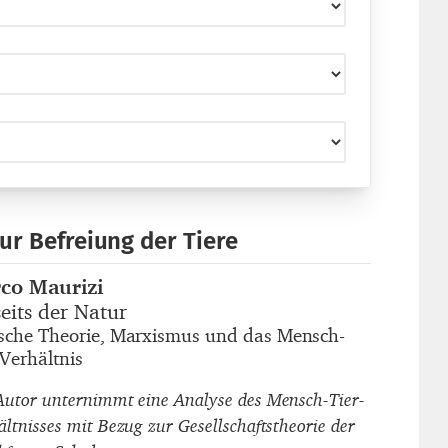
zur Befreiung der Tiere
co Maurizi
autor_innen
eits der Natur
titel
ische Theorie, Marxismus und das Mensch-
untertitel
 Verhältnis
Autor unternimmt eine Analyse des Mensch-Tier-
ältnisses mit Bezug zur Gesellschaftstheorie der