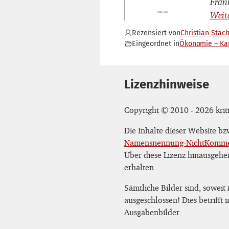
Fran
Rezensiert von
Christian Stac
Eingeordnet in
Ökonomie – Ka
Lizenzhinweise
Copyright © 2010 - 2026 kriti
Die Inhalte dieser Website b
Namensnennung-NichtKommerz
Über diese Lizenz hinausgehe
erhalten.
Sämtliche Bilder sind, soweit
ausgeschlossen! Dies betrifft
Ausgabenbilder.