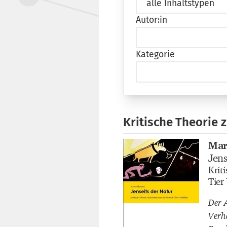
Autor:in
Kategorie
Kritische Theorie 
Mar
Buch
Jens
Buch
Krit
Buch
Tier
Der 
Verh