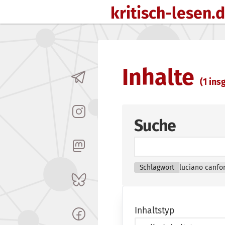
kritisch-lesen.
Zum Inhalt springen
Inhalte
(1 insg
Suche
Schlagwort
luciano canfo
Inhaltstyp