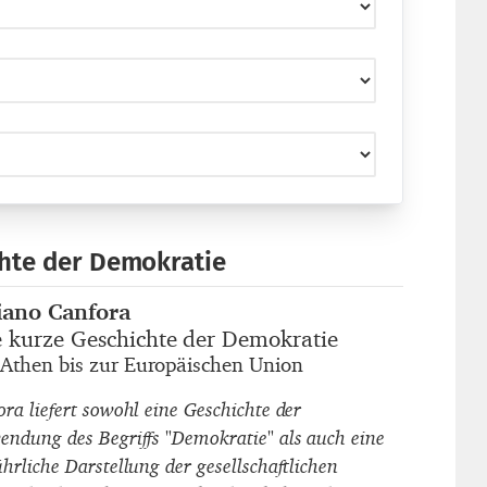
chte der Demokratie
iano Canfora
autor_innen
e kurze Geschichte der Demokratie
titel
Athen bis zur Europäischen Union
untertitel
ora liefert sowohl eine Geschichte der
endung des Begriffs "Demokratie" als auch eine
hrliche Darstellung der gesellschaftlichen