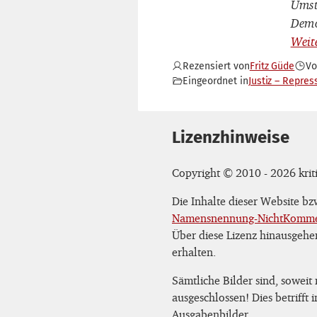
Umstä
Demo
Rezensiert von
Fritz Güde
V
Eingeordnet in
Justiz – Repres
Lizenzhinweise
Copyright © 2010 - 2026 kriti
Die Inhalte dieser Website b
Namensnennung-NichtKommerz
Über diese Lizenz hinausgehe
erhalten.
Sämtliche Bilder sind, soweit
ausgeschlossen! Dies betrifft
Ausgabenbilder.