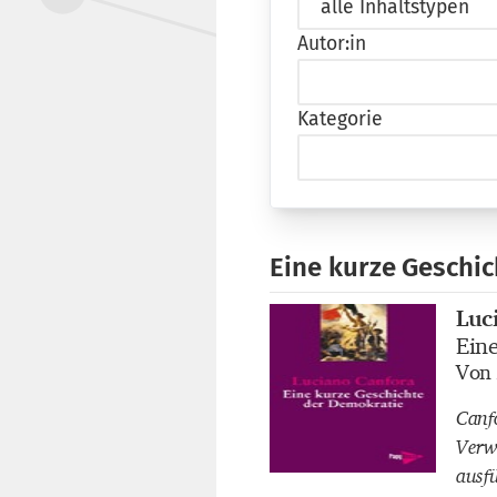
Autor:in
Kategorie
Eine kurze Geschi
Luc
Buch
Ein
Buch
Von 
Buch
Canf
Verw
ausfü