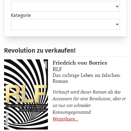
Kategorie
Revolution zu verkaufen!
Buchautor_innen
Friedrich von Borries
Buchtitel
RLF
Buchuntertitel
Das richtige Leben im falschen.
Roman
Verkauft wird dieser Roman als das
Accessoire für eine Revolution, aber er
ist nur ein schnöder
Konsumgegenstand.