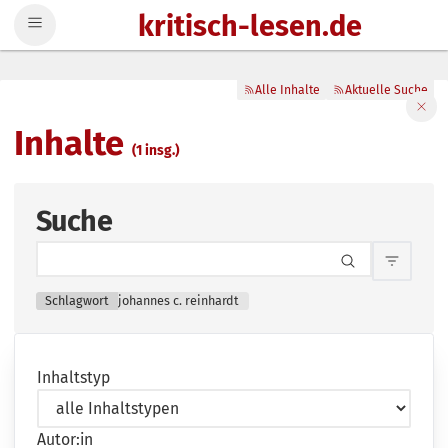
kritisch-lesen.de
Zum Inhalt springen
Alle Inhalte
Aktuelle Suche
Filte
Inhalte
(1 insg.)
Suche
Inhalts
Schlagwort
johannes c. reinhardt
Inhaltstyp
Autor:in