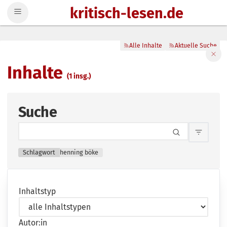
kritisch-lesen.de
Zum Inhalt springen
Alle Inhalte
Aktuelle Suche
Filte
Inhalte
(1 insg.)
Suche
Inhalts
Schlagwort
henning böke
Inhaltstyp
Autor:in