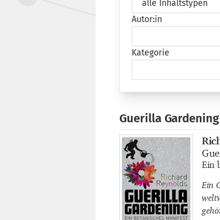
Autor:in
Kategorie
Guerilla Gardening
Ric
Buch
Gue
Buch
Ein 
Buch
Ein 
welt
gehö