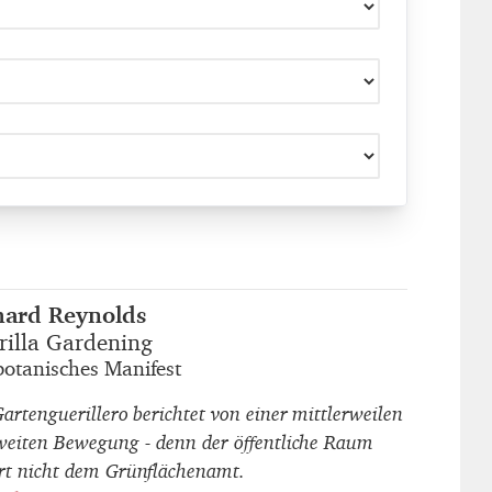
hard Reynolds
autor_innen
rilla Gardening
titel
botanisches Manifest
untertitel
Gartenguerillero berichtet von einer mittlerweilen
weiten Bewegung - denn der öffentliche Raum
rt nicht dem Grünflächenamt.