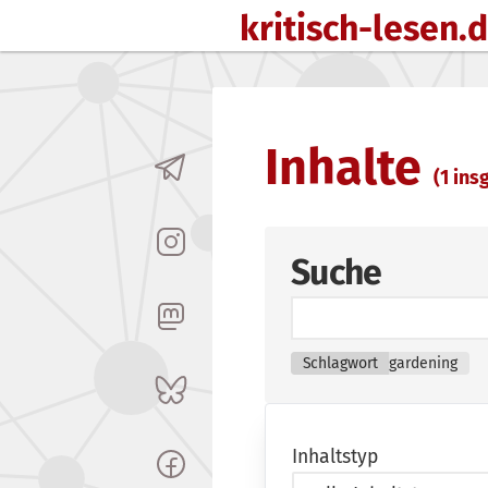
kritisch-lesen.
Zum Inhalt springen
Inhalte
(1 insg
Suche
Schlagwort
gardening
Inhaltstyp