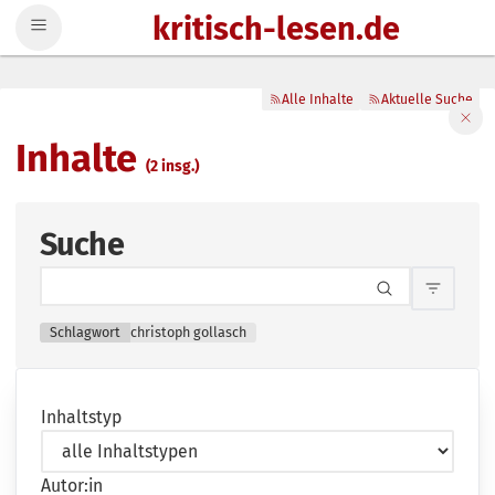
kritisch-lesen.de
Zum Inhalt springen
Alle Inhalte
Aktuelle Suche
Filte
Inhalte
(2 insg.)
Suche
Inhalts
Schlagwort
christoph gollasch
Inhaltstyp
Autor:in