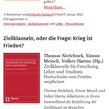
geben?
Rezensiert von
Christoph Gollasch
Vom
17. Januar 2023
Eingeordnet in
Internationales – Globalisierung
Linke – Perspektiven
Zivilklauseln, oder die Frage: Krieg ist
Frieden?
Buchautor_innen
Thomas Nielebock, Simon
Meisch, Volker Harms (Hg.)
Buchtitel
Zivilklauseln für Forschung,
Lehre und Studium
Buchuntertitel
Hochschulen zum Frieden
verpflichtet
Thomas Nielebock, Simon Meisch und
Volker Harms debattieren in ihrem
Sammelband die Einführung der
Zivilklausel an deutschen