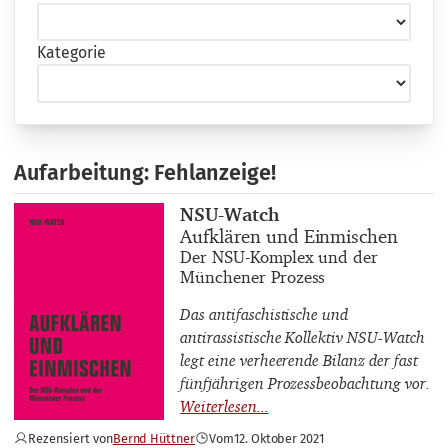
Kategorie
Aufarbeitung: Fehlanzeige!
Buchautor_innen
NSU-Watch
Buchtitel
Aufklären und Einmischen
Buchuntertitel
Der NSU-Komplex und der
Münchener Prozess
Das antifaschistische und
antirassistische Kollektiv NSU-Watch
legt eine verheerende Bilanz der fast
fünfjährigen Prozessbeobachtung vor.
Rezensiert von
Bernd Hüttner
Vom
12. Oktober 2021