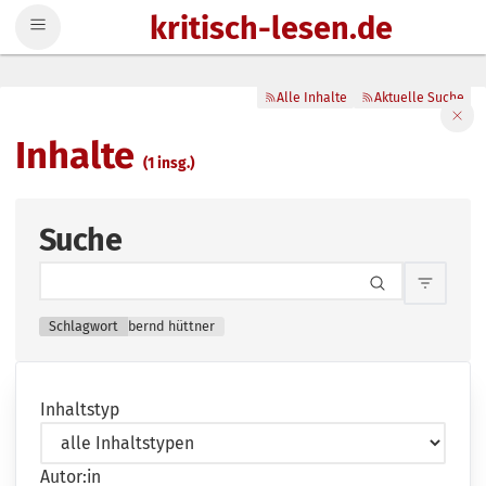
kritisch-lesen.de
Zum Inhalt springen
Alle Inhalte
Aktuelle Suche
Filte
Inhalte
(1 insg.)
Suche
Inhalts
Schlagwort
bernd hüttner
Inhaltstyp
Autor:in