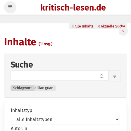
kritisch-lesen.de
Zum Inhalt springen
Alle Inhalte
Aktuelle Suche
Filte
Inhalte
(1 insg.)
Suche
Inhalts
Schlagwort
ailian guan
Inhaltstyp
Autor:in