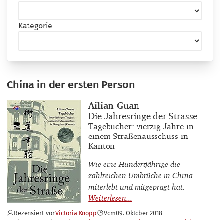
Kategorie
China in der ersten Person
Buchautor_innen
Ailian Guan
Buchtitel
Die Jahresringe der Strasse
Buchuntertitel
Tagebücher: vierzig Jahre in
einem Straßenausschuss in
Kanton
Wie eine Hundertjährige die
zahlreichen Umbrüche in China
miterlebt und mitgeprägt hat.
Rezensiert von
Victoria Knopp
Vom
09. Oktober 2018