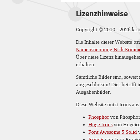
Lizenzhinweise
Copyright © 2010 - 2026 kriti
Die Inhalte dieser Website b
Namensnennung-NichtKommerz
Über diese Lizenz hinausgehe
erhalten.
Sämtliche Bilder sind, soweit
ausgeschlossen! Dies betrifft
Ausgabenbilder.
Diese Website nutzt Icons aus
Phosphor
von Phosphor 
Huge Icons
von Hugeicon
Font Awesome 5 Solid
v
Iconoir
von Luca Burgio,