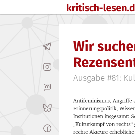
kritisch-lesen.
Zum Inhalt springen
Wir suche
Rezensent
Ausgabe #81: Ku
Antifeminismus, Angriffe
Erinnerungspolitik, Wissen
Institutionen insgesamt: S
„Kulturkampf von rechts“ 
rechte Akteure erheblich